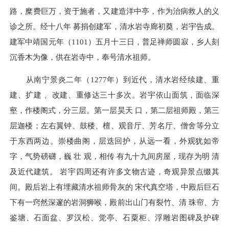
路，糜费巨万，资于施者，又建造洋中亭，作为治病救人的义
诊之所。经十八年 募捐创建军，清水岩寺廊初奠，岩宇告成。
建军中靖国元年（1101）五月十三日，普足禅师圆寂，乡人刻
沉香木为像，供在岩寺中，奉号清水祖师。
从南宁景炎二年（1277年）到近代，清水岩经续建、重
建、扩建 、改建、重修达三十多次。岩宇依山面筑，面临深
壑，作楼阁式，分三层。第一层昊天 口，第二层祖师殿，第三
层迦楼；左右翼钟、鼓楼、檀、观音厅、芳名厅、僧舍等分立
于东西两边。崇楼曲阁，层迭回护，从远一看，外观犹如帝
字，气势磅礴，巍 壮 观，相传 有九十九间房屋，现存为明 清
及近代建筑。 岩宇四周还有许多文物古迹，奇观异景点缀其
间。殿后岩上有埋藏清水祖师骨灰的 宋代真空塔，中殿后巨石
下有一窍然深邃的岩洞狮喉，殿前出山门有裂竹、清 珠帘、方
鉴塘、石面盆、罗汉松、觉亭、石粟柜、浮雕岩图碑及护碑