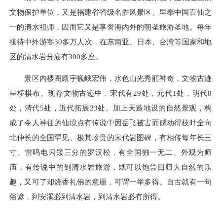
文物保护单位，又是福建省省级名胜风景区。里奉中国百仙之
一的清水祖师，因而它又是享誉海内外的朝圣旅游圣地。每年
接待中外游客30多万人次，在东南亚、日本、台湾等国家和地
区的清水岩分庙有300多座。
景区内楼阁殿宇巍峨宏伟，水色山光秀丽神奇，文物古迹
星椤棋布。现存文物古迹中，宋代有29处，元代1处，明代8
处，清代5处，近代拓展23处。加上天造地设的自然景观，构
成了令人神往的仙境点有传说中因岳飞被害而感动得枝叶全向
北伸长的全国罕见、极其珍贵的宋代岩图碑，有相传每年长三
寸、雷呜电闪矮三分的罗汉松，有全国独一无二、外观为师
庙，有传说中的到清水岩旅游，既可以饱尝回归大自然的乐
趣，又可了却烧香礼佛的意愿，可谓一举多得。自古就有一句
俗谚，到安溪必到清水岩，到清水岩必有所得。