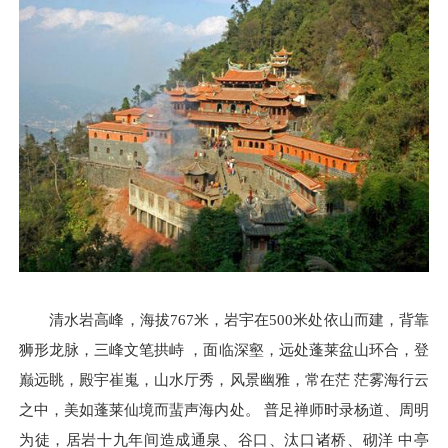
清水岩高峰，海拔767米，岩宇在500米处依山而建，背靠
狮形龙脉，三峰文笔拱峙 ，面临深壑，远处蓬莱盆山环合，登
巅远眺，殿宇崔嵬，山水厅秀，风景幽雅，常在茫 茫雾海行云
之中，美如蓬莱仙境而蜚声海内处。 普足禅师时录杨道、周明
为徒，居岩十九年间造成通泉、谷口、汰口诸桥、砌洋 中亭