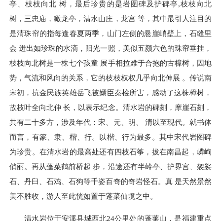
亭、枝枝向北 树，最后珍贵的是岩图碑及护碑亭,枝枝向北
树，三忠庙，瞰龙亭，清水山庄，龙宫 等，其中最引人注目的
是清珠帘的指每逢春夏两季，山门左侧的悬崖峭壁上，石缝里
会 迸出如珍珠的水滴，阳光一照，美似五颜六色的珠帘垂挂，
枝枝向北树是一株七个孩童 展手相拉难于合抱的古樟树，因地
势，气流和风向的关系，它的枝枝权权几乎向北伸展 。传说南
宋初，抗金民族英雄岳飞被嫣臣秦桧所害，感动了这株樟树，
故枝叶全向北伸 长，以表示纪念。清水岩的碑刻，摩崖石刻，
共有二十多方，涉及年代：宋、元、明、 清以至现代。就书体
而言，有篆、隶、楷、行。以楷、行为最多。其中宋代岩图碑
为珍贵。在清水岩的最高处还有四枝石筝，拔在南昌起，嶙峋
俏丽。再从蓬菜鹤前桥起 步，沿途还有半岭亭、护界宫、袈裟
石、丹臼、石鸡、石狗等千姿百奇的奇岩怪石。真 是天然景然
美不胜收，游人至此恍如置于蓬菜仙境之中。
清水岩位于安溪县城西北24公里处的蓬莱山，是福建重点