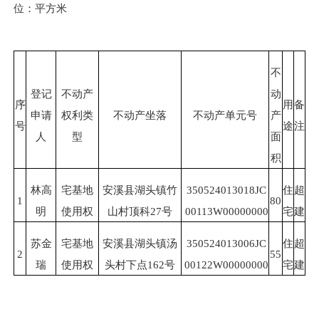
位：平方米
不
登记
不动产
动
序
用
备
申请
权利类
不动产坐落
不动产单元号
产
号
途
注
人
型
面
积
林高
宅基地
安溪县湖头镇竹
350524013018JC
住
超
1
80
明
使用权
山村顶科27号
00113W00000000
宅
建
苏金
宅基地
安溪县湖头镇汤
350524013006JC
住
超
2
55
瑞
使用权
头村下点162号
00122W00000000
宅
建