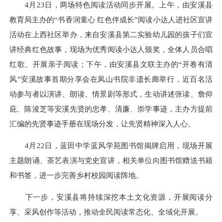
4月23日，两场特色阅读活动同步开展。上午，由安溪县
教育局主办的“书香润童心 红色伴成长”阅读小达人进社区宣讲
活动在上西社区举办，来自安溪县第二实验幼儿园的孩子们宣
讲经典红色故事，现场为优秀阅读小达人颁奖，全体人员合唱
红歌、开展亲子阅读；下午，由安溪县文联主办的“开卷有清
风”安溪故事首期分享会在凤山书院非遗长廊举行，近百名活
动参与者以演讲、朗读、情景剧等形式，生动讲述张读、詹仰
庇、陈浚芝等安溪先贤的忠孝、清廉、崇学事迹，主办方提前
汇编的先贤事迹手册在现场分发，让先贤精神深入人心。
4月22日，蓝田中学蓝风学苑图书馆揭牌启用，现场开展
主题朗诵、茶艺表演与党史宣讲，相关单位向图书馆赠送书籍
和书签，进一步完善乡村校园阅读阵地。
下一步，安溪县将持续深挖本土文化资源，开展阅读分
享、采风创作等活动，推动全民阅读常态化、全域化开展。