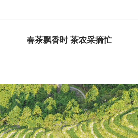
春茶飘香时 茶农采摘忙