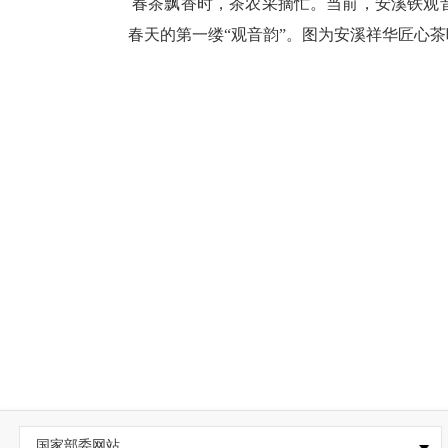
春茶飘香时，茶农采摘忙。当前，安溪铁观
春天的第一缕“观音韵”。图为安溪祥华匠心
国家部委网站