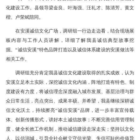
化建设工作。县领导梁金良、叶海强、汪礼才、陈清芳、黄文
楷、卢荣斌陪同。
在安溪诚信文化广场，调研组一行边走边看，结合现场展
板内容与工作人员讲解，详细了解我县诚信典型故事挖
掘、“诚信安溪”特色品牌打造以及诚信体系建设的安溪做法等
相关工作。
调研组充分肯定我县诚信文化建设取得的扎实成效，认为
安溪立足本土实际，深挖诚信文化内涵，阵地打造有特色、制
度建设有力度，将诚信理念深度融入城市发展、基层治理与群
众日常生活，亮点突出、成果丰硕。并希望，我县继续深耕诚
信文化沃土，持续擦亮“诚信安溪”品牌，进一步丰富宣传载
体、创新传播形式，讲好本土诚信故事；不断完善信用管理制
度，健全长效工作机制，推动诚信建设走深走实；坚持以文化
人、以信润城，引导全社会树立守信光荣、失信可耻的价值导