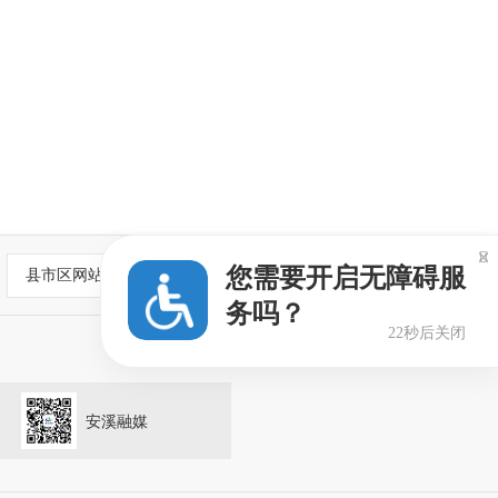

您需要开启无障碍服
县市区网站
务吗？
21秒后关闭
安溪融媒