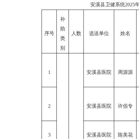
安溪县卫健系统
202
补
助
序号
人数
选送单位
姓名
类
别
1
安溪县医院
周源源
2
安溪县医院
许佰专
3
安溪县医院
陈美花