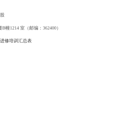
股
楼B幢1214
室（邮编：
362400）
成进修培训汇总表