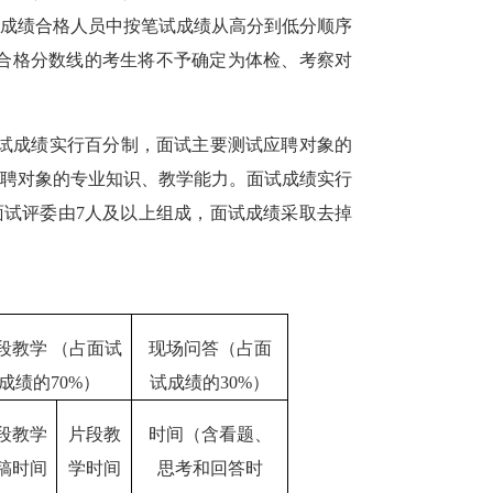
试成绩合格人员中按笔试成绩从高分到低分顺序
到合格分数线的考生将不予确定为体检、考察对
面试成绩实行百分制，面试主要测试应聘对象的
应聘对象的专业知识、教学能力。面试成绩实行
面试评委由7人及以上组成，面试成绩采取去掉
段教学
（占
面试
现场问答（占
面
成绩
的
70%）
试成绩
的
30%）
段教学
片段教
时间（含
看题、
稿时间
学时间
思考和回答时