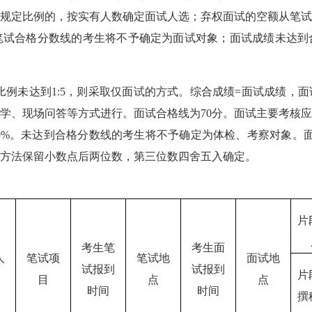
规定比例的，按实有人数确定面试人选；弃权面试的空额从笔
笔试合格分数线的考生将不予确定为面试对象；面试成绩未达
比例未达到
1:5，则采取仅面试的方式。综合成绩=面试成绩，
学、现场问答等方式进行。面试合格线为70分。面试主要考核
30%。未达到合格分数线的考生将不予确定为体检、考察对象。
方法保留小数点后两位数，第三位数四舍五入确定。
片
考生笔
考生面
人
笔试项
笔试地
面试地
试报到
试报到
片
目
点
点
时间
时间
撰