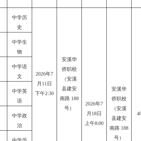
中学历
史
中学生
物
安溪华
中学语
侨职校
2026年7
文
（安溪
月11日
县建安
安溪华
中学英
下午
2
:30
南路
188
侨职校
语
2026年7
号）
（安溪
月18日
4
中学政
县建安
上午8:00
治
南路
188
号）
中学历