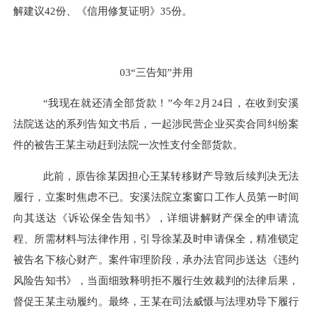
解建议42份、《信用修复证明》35份。
03“三告知”并用
“我现在就还清全部货款！”今年2月24日，在收到安溪
法院送达的系列告知文书后，一起涉民营企业买卖合同纠纷案
件的被告王某主动赶到法院一次性支付全部货款。
此前，原告徐某因担心王某转移财产导致后续判决无法
履行，立案时焦虑不已。安溪法院立案窗口工作人员第一时间
向其送达《诉讼保全告知书》，详细讲解财产保全的申请流
程、所需材料与法律作用，引导徐某及时申请保全，精准锁定
被告名下核心财产。案件审理阶段，承办法官同步送达《违约
风险告知书》，当面细致释明拒不履行生效裁判的法律后果，
督促王某主动履约。最终，王某在司法威慑与法理劝导下履行