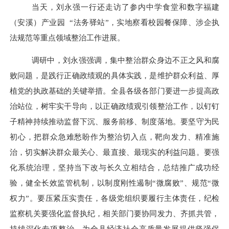
当天，刘永强一行还走访了参内中学食堂和数字福建
（安溪）产业园
“法务驿站”，实地察看校园餐保障、涉企执
法规范等重点领域整治工作进展。
调研中，刘永强强调，集中整治群众身边不正之风和腐
败问题，是践行正确政绩观的具体实践，是维护群众利益、厚
植党的执政基础的关键举措。全县各级各部门要进一步提高政
治站位，树牢实干导向，以正确政绩观引领整治工作，以钉钉
子精神持续推动监督下沉、服务前移、制度落地。要坚守为民
初心，把群众急难愁盼作为整治切入点，靶向发力、精准施
治，切实解决群众最关心、最直接、最现实的利益问题。要强
化系统治理，坚持当下改与长久立相结合，总结推广成功经
验，健全长效监管机制，以制度刚性遏制
“微腐败”、规范“微
权力”。要压紧压实责任，各级党组织要履行主体责任，纪检
监察机关要强化监督执纪，相关部门要协同发力、齐抓共管，
持续深化专项整治，为全县经济社会高质量发展提供坚强保