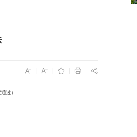
法
议通过）