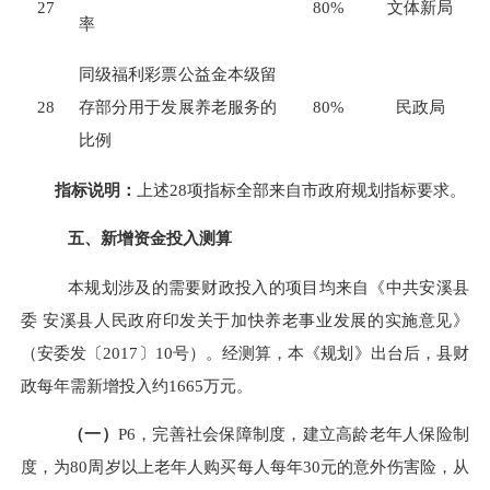
27
80%
文体新局
率
同级福利彩票公益金本级留
28
存部分用于发展养老服务的
80%
民政局
比例
指标说明：
上述
28
项指标全部来自市政府规划指标要求。
五、新增资金投入测算
本规划涉及的需要财政投入的项目均来自《中共安溪县
委
安溪县人民政府印发关于加快养老事业发展的实施意见》
（安委发
〔
2017
〕
10
号）。
经测算，本《规划》出台后，县财
政每年需新增投入约
1665
万元。
（一）
P
6
，完善社会保障制度，建立高龄老年人保险制
度，为
80
周岁以上老年人购买每人每年
30
元的意外伤害险，从