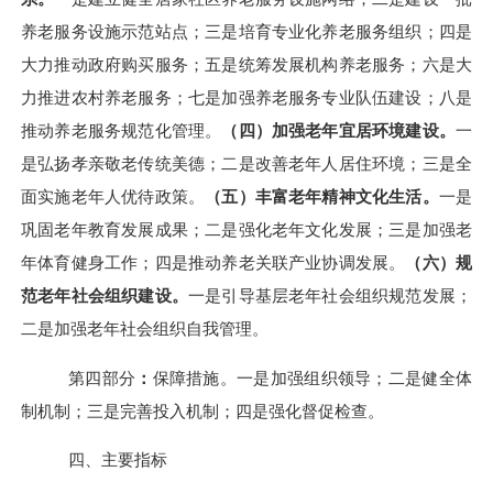
养老服务设施示范站点；三是培育专业化养老服务组织
；
四是
大力推动政府购买服务；五是统筹发展机构养老服务
；六是大
力推进农村养老服务；
七是加强养老服务专业队伍建设；
八是
推动养老服务规范化管理
。
（四）加强老年宜居环境建设
。
一
是弘扬孝亲敬老传统美德；二是改善老年人居住环境；
三是全
面实施老年人优待政策。
（五）丰富老年精神文化生活
。
一是
巩固老年教育发展成果；二是强化老年文化发展
；
三是加强老
年体育健身工作；四是
推动养老关联产业协调发展。
（六）规
范老年社会组织
建设。
一是引导基层老年社会组织规范发展；
二是
加强老年社会组织自我管理。
第四部分
：
保障措施
。
一是加强组织领导；二是健全体
制机制；
三是完善投入机制；四是强化督促检查。
四、主要指标