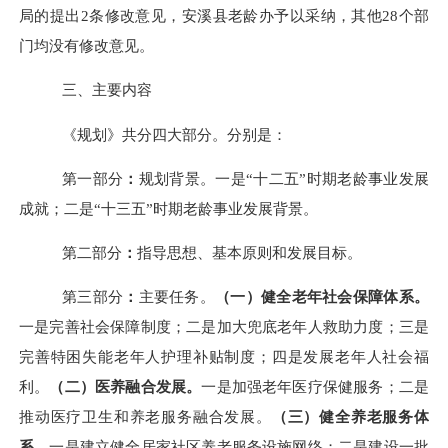
局的
提出
2
条修改意见
，安溪县老龄
办
予以
采纳
，
其他
28
个部
门均没有修改意见。
三、主要内容
《规划》共分四大部分。分别是：
第一部分
：
规划背景
。一是
“十二五”时期老龄事业发展
成就；二是“十三五”时期老龄事业发展背景。
第二部分
：
指导思想、基本原则和发展目标
。
第三部分
：
主要任务
。
（一）健全老年社会保障
体系。
一是完善社会保障制度；二是加大兜底老年人救助力度；三是
完善特困失能老年人护理补贴制度；四是发展老年人社会福
利。
（二）
医养融合发展。
一是加强老年医疗保健服务；二是
推动医疗卫生和养老服务融合发展。
（三）健全养老服务体
系
。
一是建立健全居家社区养老服务设施网络；二是建设一批