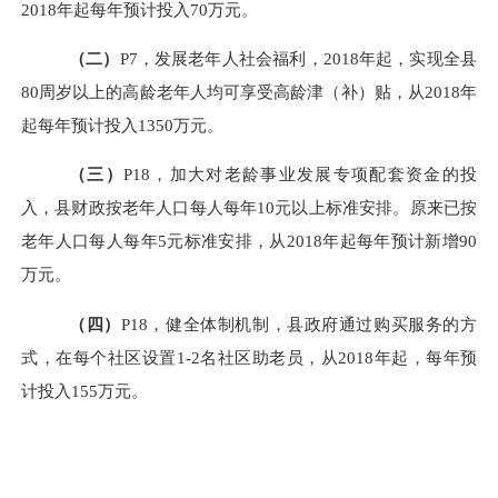
2018
年起每年预计投入
70
万元。
（二）
P
7
，发展老年人社会福利，
2018
年起，实现全县
80
周岁以上的高龄老年人均可享受高龄津（补）贴，从
2018
年
起每年预计投入
1350
万元。
（三）
P
18
，加大对老龄事业发展专项配套资金的投
入，县财政按老年人口每人每年
10
元以上标准安排。
原来
已按
老年人口每人每年
5
元标准安排，从
2018
年起每年预计新增
90
万元。
（四）
P
18
，健全体制机制，县政府通过购买服务的方
式，在每个社区设置
1-2
名社区助老员，从
2018
年起，每年预
计投入
155
万元
。