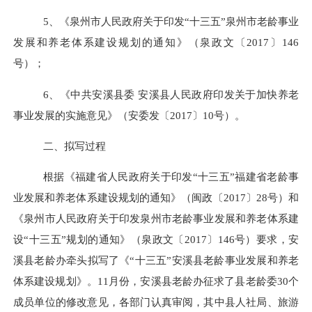
5
、
《
泉州市人民政府关于印发
“十三五”泉州市老龄事业
发展和养老体系建设规划的通知》（泉政文
〔
2017
〕
146
号）；
6
、《中共安溪县委 安溪县人民政府印发关于加快养老
事业发展的实施意见》（安委发
〔
2017
〕
10
号）。
二、
拟写
过程
根据
《
福建省人民政府关于印发
“
十三五
”
福建省老龄事
业发展
和养老体系建设
规划
的通知
》
（闽政
〔
2017
〕
28
号）和
《
泉州市人民政府关于印发泉州市老龄事业发展和养老体系建
设
“十三五”规划的通知》（泉政文
〔
2017
〕
146
号）要求，
安
溪县老龄
办牵头
拟写
了《
“
十三五
”
安溪县
老龄事业发展
和养老
体系建设
规划》
。
11
月份，
安溪县老龄
办征求了县老龄委
30
个
成员单位的修改意见，各部门认真审阅，
其中县
人社局、旅游