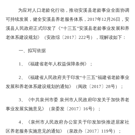
为应对人口老龄化行动，推动
安溪县
老龄事业全面协调
可持续发展，
健全安溪县养老服务体系，
2017年1
2
月
2
6
日，安
溪县人民政府正式印发了《
“十三五”安溪县老龄事业发展和养
老体系建设规划
》
（安政
综
〔
2017〕2
22
号），现解读如下：
一、
拟写
依据
1
、
《福建省老年人权益保障条例》
；
2
、
《
福建省人民政府关于印发
“
十三五
”
福建省老龄事业
发展
和养老体系建设
规划
的通知
》
（闽政
〔
2017
〕
28
号）；
3
、《中共泉州市委 泉州市人民政府印发关于加快养老
事业发展实施意见》（泉委发
〔
2017
〕
16
号）；
4
、《泉州市人民政府办公室关于印发加快推进居家社
区养老服务实施意见的通知》（泉政办
〔
2017
〕
119
号）；