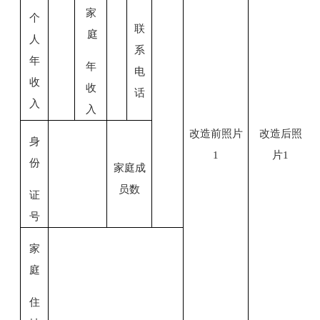
家
个
联
庭
人
系
年
年
电
收
收
话
入
入
改造前照片
改造后照
身
1
片
1
份
家庭成
员数
证
号
家
庭
住