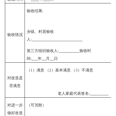
验收结果
:
乡镇、村居验收
验收情况
人
:
第三方组织验收人
:
验收时
间
:
年
月
日
（
1）满意 （2）基本满意 （3）不满意
对改造是
否满意
老人家庭代表签名
:
对进一步
（可另附）
做好改造