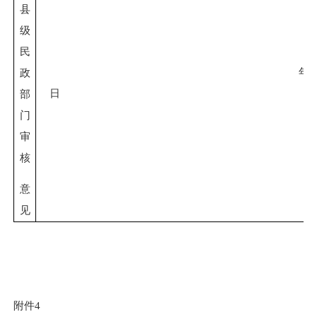
县
级
民
年
政
日
部
门
审
核
意
见
附件
4