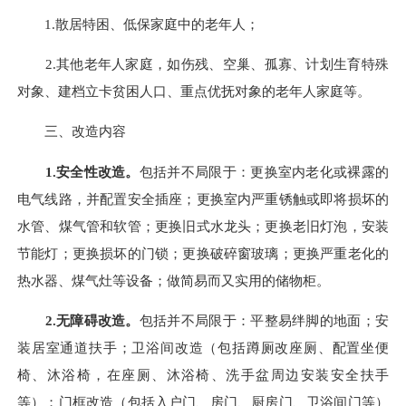
1.
散居特困、低保家庭中的老年人；
2.
其他老年人家庭，如伤残、
空巢
、孤寡、计划生育特殊
对象、建档立卡贫困人口、重点优抚对象的老年人家庭等。
三、改造内容
1.安全性改造。
包括并不局限于：更换室内老化或裸露的
电气线路，并配置安全插座；更换室内严重锈触或即将损坏的
水管、煤气管和软管；更换旧式水龙头；更换老旧灯泡，安装
节能灯；更换损坏的门锁；更换破碎窗玻璃；更换严重老化的
热水器、煤气灶等设备；做简易而又实用的储物柜。
2.无障碍改造。
包括并不局限于：平整易绊脚的地面；安
装居室通道扶手；卫浴间改造（包括蹲厕改座厕、配置坐便
椅、沐浴椅，在座厕、沐浴椅、洗手盆周边安装安全扶手
等）；门框改造（包括入户门、房门、厨房门、卫浴间门等）