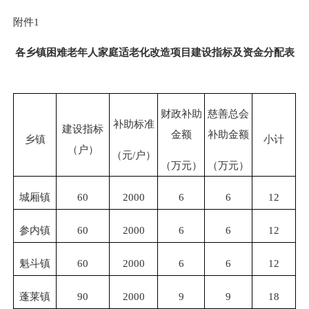
附件
1
各
乡
镇困难老年人家庭适老化
改造项目建设指标及资金分配表
财政
补助
慈善总会
补助标准
建设指标
金额
补助金额
乡
镇
小计
（户）
（元
/户）
（万元）
（万元）
城厢镇
60
2
000
6
6
12
参内
镇
60
2
000
6
6
12
魁斗
镇
60
2
000
6
6
12
蓬莱镇
90
2
000
9
9
18