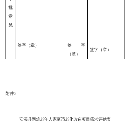
批
意
见
签字（章）
签字
签字（章）
（章）
附件
3
安溪县
困难老年人家庭适老化改造
项目需求评估表