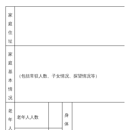
家
庭
住
址
家
庭
基
（包括常驻人数、子女情况、探望情况等）
本
情
况
老
身
老年人人数
年
体
人