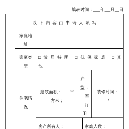
填表时间：
年
月
日
以
下
内
容
由
申
请
人
填
写
家庭地
址
家庭类
□散居特困 □低保家庭 □其
型
他
户
型：
建筑面积：
平
装修时间：
室
住宅情
方米；
年
厅
况
卫
房产所有人：
家庭人数：