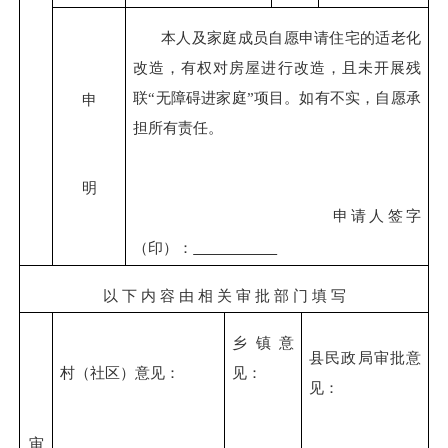
本人及家庭成员自愿申请住宅的适老化
改造，有权对房屋进行改造，且未开展残
联
“无障碍进家庭”项目。如有不实，自愿承
申
担所有责任。
明
申请人签字
（印）：
以
下
内
容
由
相
关
审
批
部
门
填
写
乡镇意
县民政局审批意
村（
社区
）意见：
见：
见：
审