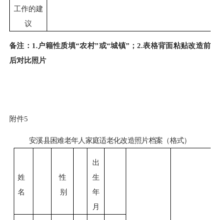
工作的建
议
备注：
1.户籍性质填“农村”或“城镇”；2.表格背面粘贴改造前
后对比照片
附件
5
安溪县
困难老年人家庭适老化改造照片档案（格式）
出
姓
性
生
名
别
年
月