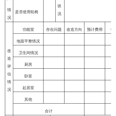
状
情
是否使用轮椅
况
况
功能室
存在问题
改造方向
预计费用
备
地面平整情况
改
卫生间情况
造
厨房
评
估
卧室
情
起居室
况
其他
合计