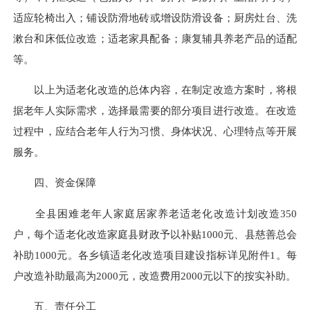
适应轮椅出入；铺设防滑地砖或增设防滑设备；厨房灶台、洗
漱台和床低位改造；适老家具配备
；
康复辅具养老产品的适配
等。
以上为适老化改造的总体内容，在制定改造方案时，将根
据老年人实际需求，选择最需要的部分项目进行改造。在改造
过程中，应结合老年人行为习惯、身体状况、心理特点等开展
服务。
四、资金保障
全
县
困难老年人家庭居家养老适老化改造计划改造
35
0
户，每个适老化改造家庭
县
财政予以补贴
1
000元
、
县慈善总会
补助
1000元
。各
乡
镇适老化改造项目建设指标详见附件
1。
每
户改造补助最高为
2000元，改造费用2000元以下的按实补助。
五、责任分工