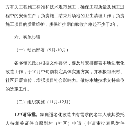
方有关工程施工标准和技术规范施工，确保工程质量及施工过
程中的安全生产；负责施工结束后场地的卫生清理工作；负责
施工项目的质量维护，质保维护期自验收合格起不少于
2年。
六、实施步骤
（一）动员部署（
9
月
-
10
月）
各乡镇民政办
根据文件要求，要及时安排部署本地适老化
改造工作，于
10
月
中
旬前制定具体实施方案，并积极组织
村
、
社区开展宣传，增强项目社会影响力。做好本地技术支持单位
的选定工作。
（二）组织实施（
11
月
-
12
月）
1.申请审批。
家庭适老化改造由有需求的老年人或其委托
人持相关证件自愿到村（社区）申请（申请审批表见附件