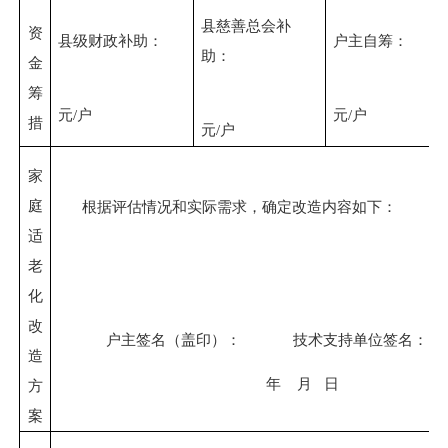
县
慈善总会
补
资
县
级财政补助：
户主自筹：
助：
金
筹
元
/户
元
/户
措
元
/户
家
庭
根据评估情况和实际需求，确定改造内容如下：
适
老
化
改
户主签名（盖印）：
技术支持单位签名：
造
年
月
日
方
案