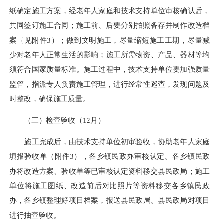
纸确定施工方案，经老年人家庭和技术支持单位审核确认后，
共同签订施工合同；施工前、后要分别拍照备存并制作改造档
案（见附件
3）；做到文明施工，尽量缩短施工工期，尽量减
少对老年人正常生活的影响；施工所需物资、产品、器材等均
须符合国家质量标准。施工过程中，技术支持单位要加强质量
监管，指派专人负责施工管理，进行经常性巡查，发现问题及
时整改，确保施工质量。
（三）检查验收（
12
月）
施工完成后，由技术支持单位初审验收，协助老年人家庭
填报验收单（附件
3），
各乡镇民政办
审核认定。
各乡镇民政
办
将改造方案、验收单等已审核认定资料移交
县
民政局；施工
单位将施工图纸、改造前后对比照片等资料移交
各乡镇民政
办
，
各乡镇
整理好项目档案，报送
县
民政局。
县
民政局对项目
进行抽查验收。