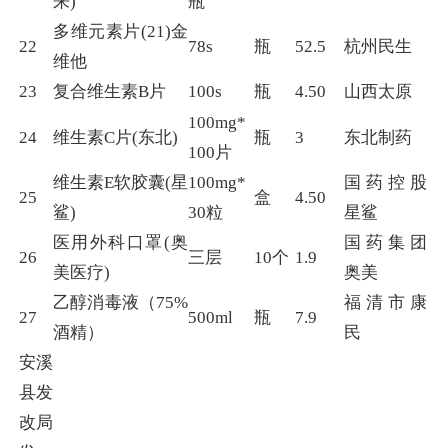
来)
瓶
多维元素片(21)金
22
78s
瓶
52.5
杭州民生
维他
23
复合维生素B片
100s
瓶
4.50
山西太原
100mg*
24
维生素C片(东北)
瓶
3
东北制药
100片
维生素E软胶囊(星
100mg*
国药控股
25
盒
4.50
鲨)
30粒
星鲨
医用外科口罩(奥
国药集团
26
三层
10个
1.9
美医疗)
奥美
乙醇消毒液（75%
福清市康
27
500ml
瓶
7.9
酒精）
民
安溪
县发
改局