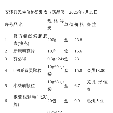
安溪县民生价格监测表（药品类）2025年7月15日
规格等
序号
品 名
单 位
价 格
备 注
级
复方氨酚烷胺胶
1
20粒
盒
23.8
囊(快克)
2
新康泰克片
10片
盒
15.6
3
芬必得
0.3g×24s
盒
23
10g*9小
4
999感冒灵颗粒
盒
15.8
会员13.00
袋
10g*8小
芜湖张恒
5
小柴胡颗粒
盒
6.7
袋
春
板蓝根颗粒(飞鹅
6
20包
盒
9.9
惠州大亚
牌)
0.25g*2