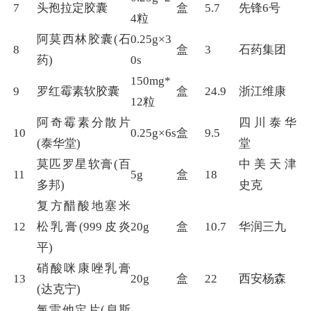
7
头孢拉定胶囊
盒
5.7
先锋6号
4粒
阿莫西林胶囊(石
0.25g×3
8
盒
3
石药集团
药)
0s
150mg*
9
罗红霉素软胶囊
盒
24.9
浙江维康
12粒
阿奇霉素分散片
四川泰华
10
0.25g×6s
盒
9.5
(泰华堂)
堂
莫匹罗星软膏(百
中美天津
11
5g
盒
18
多邦)
史克
复方醋酸地塞米
12
松乳膏(999皮炎
20g
盒
10.7
华润三九
平)
硝酸咪康唑乳膏
13
20g
盒
22
西安杨森
(达克宁)
氯雷他定片(息斯