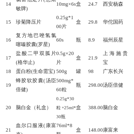
14
10mg×6s
盒
24.7
西安杨森
敏牌)
0.25g*1
15
珍菊降压片
盒
29.8
华佗国药
00片
复方地巴唑氢氯
16
60s
瓶
8.9
福州辰星
噻嗪胶囊(罗星)
盐酸二甲双胍片
0.5g×20
上海施贵
17
盒
21.9
(格华止)
片
宝
18
蛋白粉(生命需宝)
500g
罐
98
广东长兴
蜂胶软胶囊(汤臣
500mg*
19
瓶
298.00
汤臣倍健
倍健)
60粒
0.25g*
30
20
脑白金（礼盒）
盒
388.00
脑白金
粒+25ml*
30
瓶
血尔口服液(康富
76ml*8
21
盒
148.00
康富来