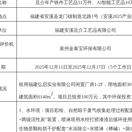
名称
且介年产铁件工艺品
51万件、AI智能工艺品1
地点
福建省安溪县
龙门镇制造北路
1号（安溪2025产
单位
福建安溪且介工艺品有限公司
评价机
泉州金泰宝环保
有限公司
期
202
5
年
12
月
11
日至
202
5
年
12
月
17
日（
5个工作日
租用福建弘启实业有限公司闲置厂房
1-2F，用地面积30
概况
2
建筑面积
6140m
。项
目总投资
100
万元，其中环保投资
1、水环境：项目彩绘、自然晾干废气收集处理过程配
+两级活性炭”装置，喷淋塔用水经打捞漆渣后循环使
生物质颗粒烘干炉配套“水浴除尘+水喷淋（稀碱）+袋