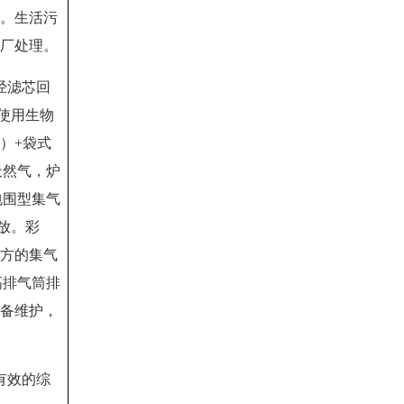
。生活污
厂处理。
经滤芯回
使用生物
）+袋式
天然气，炉
包围型集气
放
。彩
方的集气
高排气筒排
备维护
，
有效的综