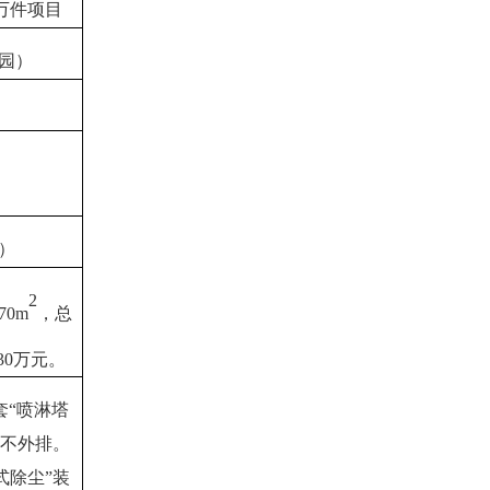
0万件项目
业园）
）
2
70m
，总
30
万元。
套“喷淋塔
用不外排。
式除尘”装