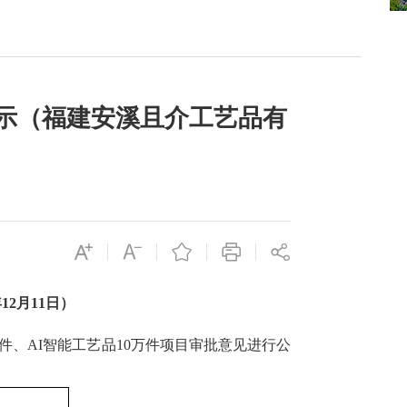
示（福建安溪且介工艺品有
年
1
2
月
1
1
日）
万件、AI智能工艺品10万件项目
审批意见进行公