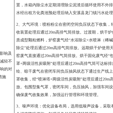
置，水箱内除尘水定期清理除尘泥渣后循环使用不外排
水经出租方化粪池预处理后纳入安溪县龙门镇污水处理
2
、大气环境：喷粉粉尘在密闭空间负压状态下收集，
收装置处理后通过
20m高排气筒排放
。过渡期，烘干炉
质成型颗粒燃料，炉窑废气经
“水浴除尘+水喷淋（稀碱
除尘”处理后通过20m高排气筒排放
。远期烘干炉使用
影响及
窑废气直接通过
20m
高排气筒排放。烘干固化废气经“
减轻不
罩
+
两级活性炭吸附”处理后通过
20m
高排气筒
可达标排
响的对
绘、晾干废气在密闭车间负压抽风状态下通过生产线上
措施
罩收集，经
“喷淋塔
+
两级活性炭吸附”处理后通过
20m
放。包围型集气罩
，密闭车间，负压抽风，
加强车间设
确保废气收集效果，加强运行管理和环境管理
。
3
、噪声环境：优化设备布局，选用低噪声设备，采取