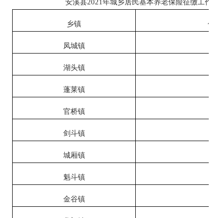
安溪县2021年城乡居民基本养老保险征缴工作
乡镇
任
凤城镇
11
湖头镇
28
蓬莱镇
30
官桥镇
30
剑斗镇
22
城厢镇
31
魁斗镇
10
金谷镇
20