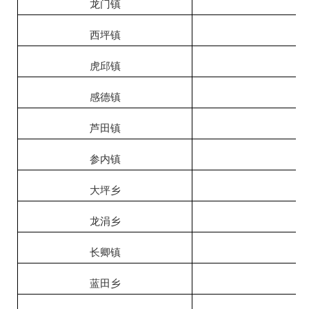
龙门镇
24
西坪镇
25
虎邱镇
21
感德镇
29
芦田镇
7
参内镇
12
大坪乡
7
龙涓乡
30
长卿镇
37
蓝田乡
11