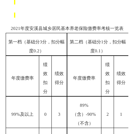
2021年度安溪县城乡居民基本养老保险缴费率考核一览表
第一档（基础分
3
分，扣分幅
第二档（基础分
1
分，扣分幅
度
0.2
）
度
0.1
）
绩
绩
效
绩效
效
绩效
年度缴费率
年度缴费率
扣
得分
扣
得分
分
分
89%
99%
及以上
0
3
（含）
-90%
2
1
（不含）