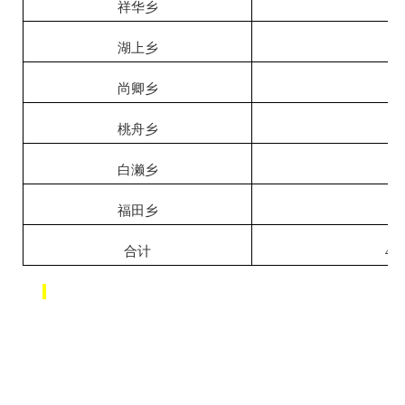
祥华乡
16
湖上乡
12
尚卿乡
17
桃舟乡
6
白濑乡
4
福田乡
3
合计
45