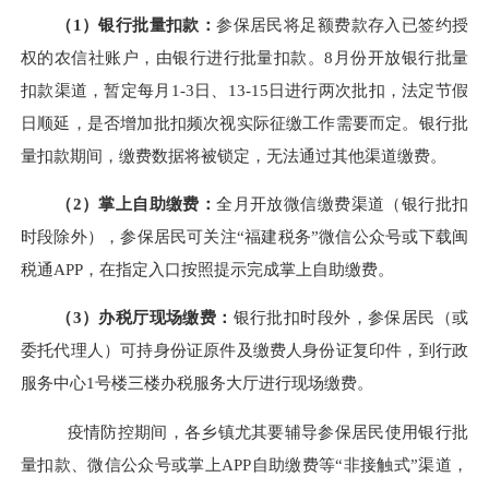
（
1）银行批量扣款：
参保居民将足额费款存入已签约授
权的农信社账户，由银行进行批量扣款。
8月份开放银行批量
扣款渠道，暂定每月1-3日、13-15日进行两次批扣，法定节假
日顺延，是否增加批扣频次视实际征缴工作需要而定。银行批
量扣款期间，缴费数据将被锁定，无法通过其他渠道缴费。
（
2）掌上自助缴费：
全月开放微信缴费渠道（银行批扣
时段除外），参保居民可关注
“福建税务”微信公众号或下载闽
税通APP，在指定入口按照提示完成掌上自助缴费。
（
3）办税厅现场缴费：
银行批扣时段外，参保居民（或
委托代理人）可持身份证原件及缴费人身份证复印件，到行政
服务中心
1号楼三楼办税服务大厅进行现场缴费。
疫情防控期间，各乡镇尤其要辅导参保居民使用银行批
量扣款、微信公众号或掌上
APP自助缴费等“非接触式”渠道，