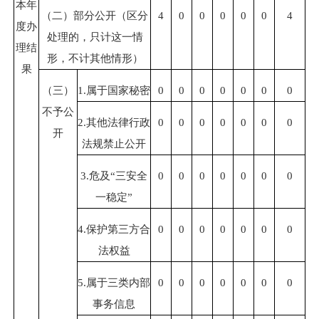
本年
（二）部分公开（区分
4
0
0
0
0
0
4
度办
处理的，只计这一情
理结
形，不计其他情形）
果
（三）
1.属于国家秘密
0
0
0
0
0
0
0
不予公
2.其他法律行政
0
0
0
0
0
0
0
开
法规禁止公开
3.危及“三安全
0
0
0
0
0
0
0
一稳定”
4.保护第三方合
0
0
0
0
0
0
0
法权益
5.属于三类内部
0
0
0
0
0
0
0
事务信息