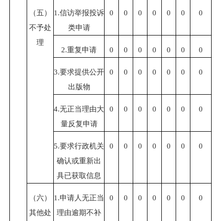
（五）
1.信访举报投诉
0
0
0
0
0
0
0
不予处
类申请
理
2.重复申请
0
0
0
0
0
0
0
3.要求提供公开
0
0
0
0
0
0
0
出版物
4.无正当理由大
0
0
0
0
0
0
0
量反复申请
5.要求行政机关
0
0
0
0
0
0
0
确认或重新出
具已获取信息
（六）
1.申请人无正当
0
0
0
0
0
0
0
其他处
理由逾期不补