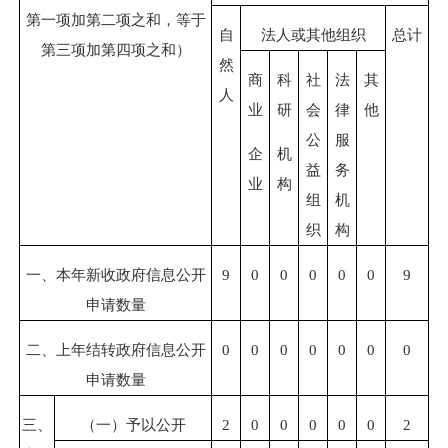
第一项加第二项之和，等于
自
法人或其他组织
总计
第三项加第四项之和）
然
商
科
社
法
其
人
业
研
会
律
他
公
服
企
机
益
务
业
构
组
机
织
构
一、本年新收政府信息公开
9
0
0
0
0
0
9
申请数量
二、上年结转政府信息公开
0
0
0
0
0
0
0
申请数量
三、
（一）予以公开
2
0
0
0
0
0
2