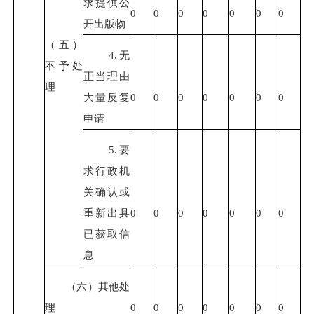
求提供公
0
0
0
0
0
0
0
开出版物
（五）
4.无
不予处
正当理由
理
大量反复
0
0
0
0
0
0
0
申请
5.要
求行政机
关确认或
重新出具
0
0
0
0
0
0
0
已获取信
息
（六）其他处
理
0
0
0
0
0
0
0