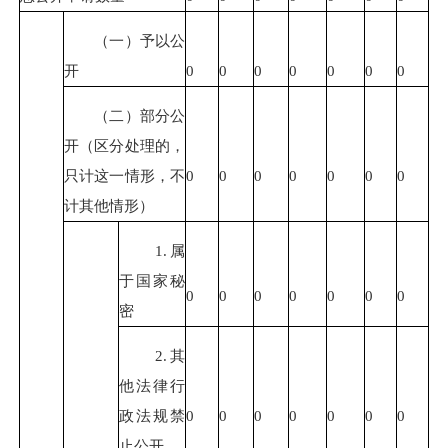
（一）予以公
开
0
0
0
0
0
0
0
（二）部分公
开（区分处理的，
只计这一情形，不
0
0
0
0
0
0
0
计其他情形）
1.属
于国家秘
0
0
0
0
0
0
0
密
2.其
他法律行
政法规禁
0
0
0
0
0
0
0
止公开