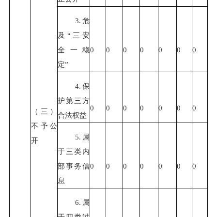
3.危
及“三安
全一稳
0
0
0
0
0
0
0
定”
4.保
护第三方
0
0
0
0
0
0
0
（三）
合法权益
不予公
5.属
开
于三类内
部事务信
0
0
0
0
0
0
0
息
6.属
于四类过