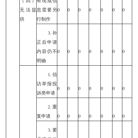
（四）
有现成信
无法提
息需要另
0
0
0
0
0
0
0
供
行制作
3.补
正后申请
内容仍不
0
0
0
0
0
0
0
明确
1.信
访举报投
0
0
0
0
0
0
0
诉类申请
2.重
复申请
0
0
0
0
0
0
0
3.要