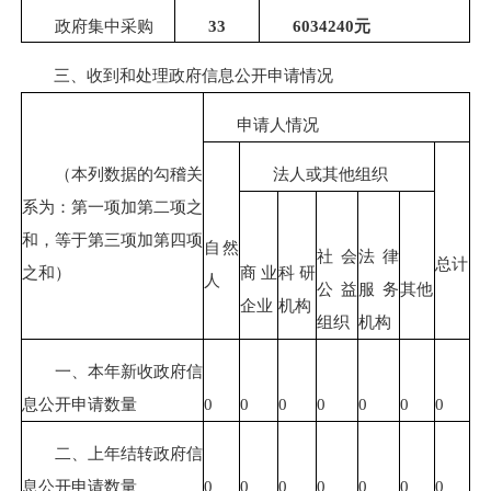
政府集中采购
33
6034240元
三、收到和处理政府信息公开申请情况
申请人情况
（本列数据的勾稽关
法人或其他组织
系为：第一项加第二项之
和，等于第三项加第四项
自然
社会
法律
总计
之和）
商业
科研
人
公益
服务
其他
企业
机构
组织
机构
一、本年新收政府信
息公开申请数量
0
0
0
0
0
0
0
二、上年结转政府信
息公开申请数量
0
0
0
0
0
0
0