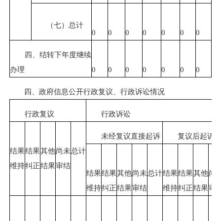
（七）总计
0
0
0
0
0
0
0
四、结转下年度继续
办理
0
0
0
0
0
0
0
四、政府信息公开行政复议、行政诉讼情况
行政复议
行政诉讼
未经复议直接起诉
复议后起诉
结果
结果
其他
尚未
总计
维持
纠正
结果
审结
结果
结果
其他
尚未
总计
结果
结果
其他
尚
维持
纠正
结果
审结
维持
纠正
结果
审