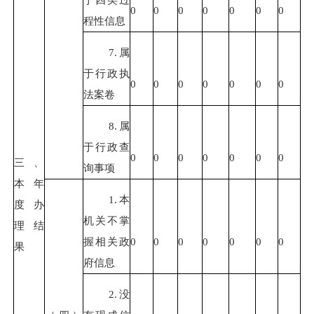
0
0
0
0
0
0
0
程性信息
7.属
于行政执
0
0
0
0
0
0
0
法案卷
8.属
于行政查
0
0
0
0
0
0
0
三、
询事项
本年
1.本
度办
机关不掌
理结
握相关政
0
0
0
0
0
0
0
果
府信息
2.没