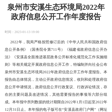
泉州市安溪生态环境局2022年
政府信息公开工作年度报告
时间：2023-01-13 19:00
2022年，我局严格按照
修订后的
《中华人民共和国政府信
息公开条例》
（国务院令第
711号）《福建省政府信息公开办
法
》
《安溪县全面推进基层政务公开标准化规范化工作实施细
则》
等相关规定
开展政府信息公开工作
，
特编制并向社会公布
泉州市安溪生态环境局
2022年政
府信息公开工作年度报告
。本
报告
由总体情况，
主动公开政府信息情况
，收到和处理政府信
息公开申请情况
，政府信息公开
行政复议、行政诉讼
情况，
存
在的主要问题及改进情况，其他需要报告的事项等六部分组
成
。本年报中所列数据的统计期限
自
2022年1月1日起至2022年
12月31日止。
本年报的电子版可在
“安溪县政府门户网”
（网址