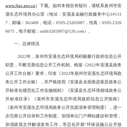
www.fjax.gov.cn
）下载。如对本报告有疑问，请联系
泉州市安
溪生态环境
局办公室（地址：安溪县金融行政服务中心
1#131
7，邮编：362400，电话：0595-23265087
，传真：
0595-2326
6675，电子邮箱：axhb3265087@126.com
）。
一、
总体情况
20
22
年，
泉州市安溪生态环境局积极履行政府信息公开
职责，
不断完善信息公开工作机制。
根据《
2022年安溪县政务
公开工作台账》要求，
印发《
202
2
年泉州市安溪生态环境局
政
务公开工作台账
》
，
并严格按照
《安溪县全面推进基层政务公
开标准化规范化工作实施细则》
《安溪县生态环境领域政务公
开标准目录》《泉州市安溪生态环境局政府信息公开指南》
《
泉州市安溪生态环境局政务公开负面清单管理制度
》，
进一
步完善公开目录和工作制度。加强单位门户网站建设和管理
，
加强政策文件解读发布工作，
常态化开展
“环保设施公众开放