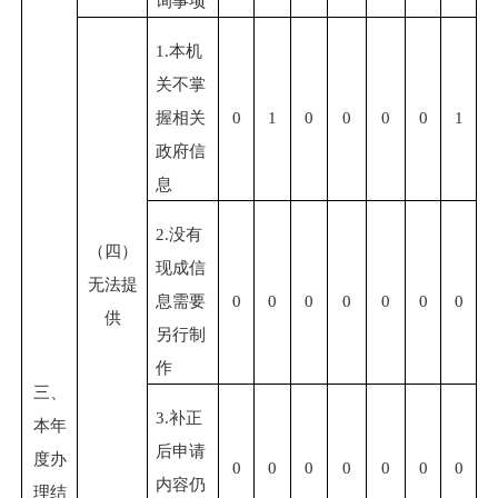
询事项
1.本机
关不掌
握相关
0
1
0
0
0
0
1
政府信
息
2.没有
（四）
现成信
无法提
息需要
0
0
0
0
0
0
0
供
另行制
作
三、
3.补正
本年
后申请
度办
0
0
0
0
0
0
0
内容仍
理结