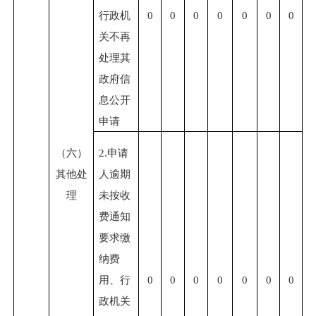
行政机
0
0
0
0
0
0
0
关不再
处理其
政府信
息公开
申请
（六）
2.申请
其他处
人逾期
理
未按收
费通知
要求缴
纳费
用、行
0
0
0
0
0
0
0
政机关