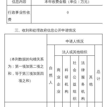
信息内容
本年收费金额（单位：万元）
行政事业性收
0
费
三、收到和处理政府信息公开申请情况
申请人情况
法人或其他组织
（本列数据的勾稽关系
社
法
为：第一项加第二项之
自
商
科
会
律
总
和，等于第三项加第四
然
业
研
公
服
其
计
项之和）
人
企
机
益
务
他
业
构
组
机
织
构