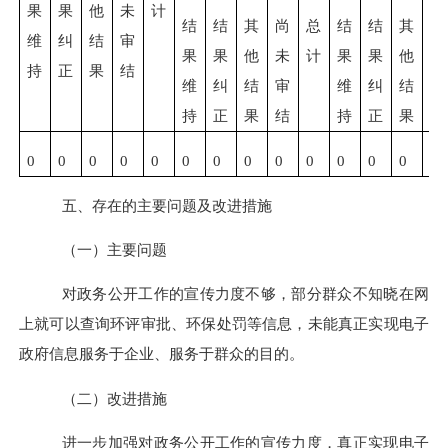
果
果
他
未
计
结
结
其
尚
总
结
结
其
尚
维
纠
结
审
果
果
他
未
计
果
果
他
未
持
正
果
结
维
纠
结
审
维
纠
结
审
持
正
果
结
持
正
果
结
0
0
0
0
0
0
0
0
0
0
0
0
0
0
五、
存在的主要问题及改进措施
（一）主要问题
对政务公开工作的宣传力度不够，部分群众不知晓在网
上就可以查询环评审批、环保处罚等信息，未能真正实现电子
政府信息服务于企业、服务于群众的目的。
（
二
）改进措施
进一步加强对政务公开工作的宣传力度，真正实现电子