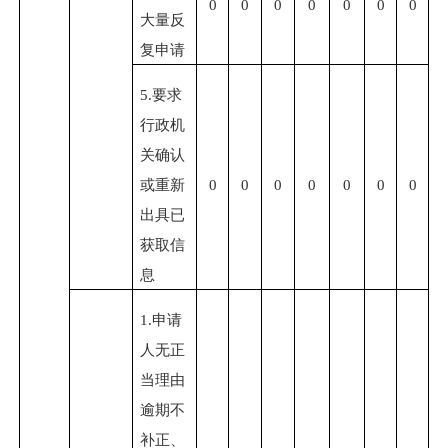
0
0
0
0
0
0
0
大量反
复申请
5.要求
行政机
关确认
或重新
0
0
0
0
0
0
0
出具已
获取信
息
1.申请
人无正
当理由
逾期不
补正、