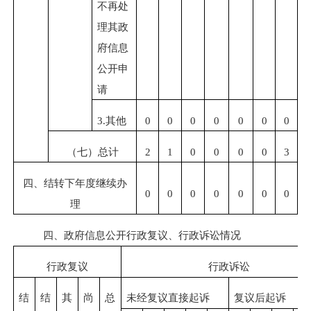
不再处
理其政
府信息
公开申
请
3.其他
0
0
0
0
0
0
0
（七）总计
2
1
0
0
0
0
3
四、结转下年度继续办
0
0
0
0
0
0
0
理
四、政府信息公开行政复议、行政诉讼情况
行政复议
行政诉讼
结
结
其
尚
总
未经复议直接起诉
复议后起诉