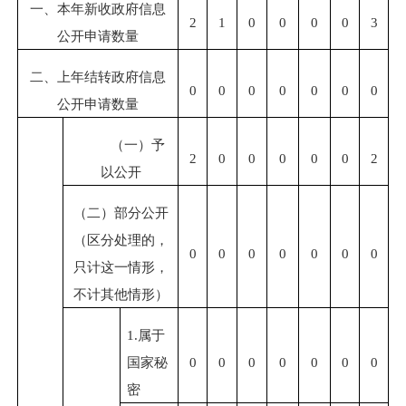
一、本年新收政府信息
2
1
0
0
0
0
3
公开申请数量
二、上年结转政府信息
0
0
0
0
0
0
0
公开申请数量
（一）予
2
0
0
0
0
0
2
以公开
（二）部分公开
（区分处理的，
0
0
0
0
0
0
0
只计这一情形，
不计其他情形）
1.属于
国家秘
0
0
0
0
0
0
0
密