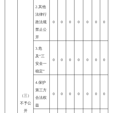
2.其他
法律行
政法规
0
0
0
0
0
0
0
禁止公
开
3.危
及“三
0
0
0
0
0
0
0
安全一
稳定”
4.保护
第三方
0
0
0
0
0
0
0
（三）
合法权
不予公
益
开