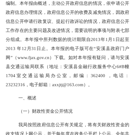
编制。本年报由概述，主动公开政府信息的情况，依申请公开
政府信息办理情况，政府信息公开的收费及减免情况，因政府
信息公开申请行政复议、提起行政诉讼的情况，政府信息公开
工作存在的主要问题及改进情况，需要说明的事项与附表七部
分组成。本年报中所列数据的统计期限自
201
3
年
1
月
1
日起至
201
3
年
12
月
31
日止。
本年报的电子版可在“安溪县政府门户
网”（www.fjax.gov.cn）下载。
如对本年报有疑问，请与安溪
县交通
运输
局联系（地址：
安溪县金融行政服务中心6#B幢
1704室交通运输局办公室
，邮编：
362400
，电话：
23232316
，电子邮箱：
ax
x
jtj
@163.com
）。
一、概述
（一）财政性资金公开情况
我局按照政府信息公开有关规定，将有关财政性资金的
收支情况上网公示，并于每年度在政务公开栏上公示。全年共