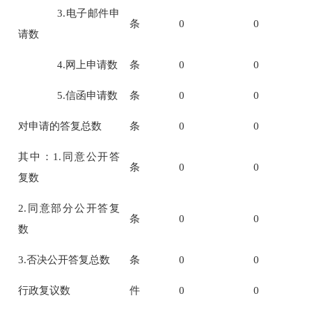
3.
电子邮件申
条
0
0
请数
4.
网上申请数
条
0
0
5.
信函申请数
条
0
0
对申请的答复总数
条
0
0
其中：
1.
同意公开答
条
0
0
复数
2.
同意部分公开答复
条
0
0
数
3.
否决公开答复总数
条
0
0
行政复议数
件
0
0