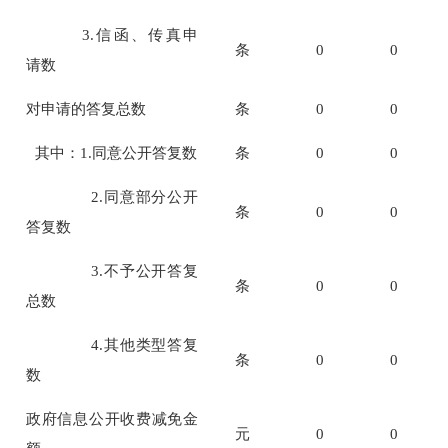
3
.
信函
、传真
申
条
0
0
请数
对申请的答复总数
条
0
0
其中：
1.
同意公开答复数
条
0
0
2.
同意部分公开
条
0
0
答复数
3.
不予
公开答复
条
0
0
总数
4.
其他类型答复
条
0
0
数
政府信息公开收费减免金
元
0
0