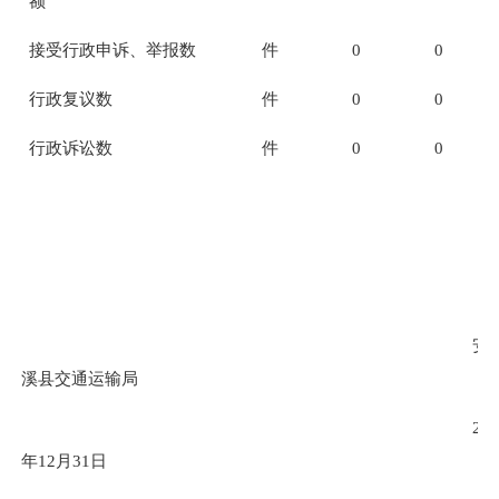
额
接受行政
申诉
、举报数
件
0
0
行政复议数
件
0
0
行政诉讼数
件
0
0
安
溪县交通运输局
201
年12月31日