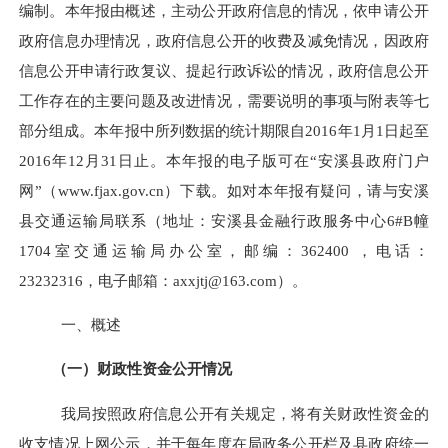
编制。本年报由概述，主动公开政府信息的情况，依申请公开
政府信息办理情况，政府信息公开的收费及减免情况，因政府
信息公开申请行政复议、提起行政诉讼的情况，政府信息公开
工作存在的主要问题及改进情况，需要说明的事项与附表
等
七
部分组成。本年报中所列数据的统计期限自
201
6
年
1
月
1
日起至
201
6
年
12
月
31
日止。
本年报的电子版可在“安溪县政府门户
网”（www.fjax.gov.cn）下载。
如对本年报有疑问，请与安溪
县交通
运输
局联系（地址：
安溪县金融行政服务中心6#B幢
1704室交通运输局办公室
，邮编：
362400
，电话：
23232316
，电子邮箱：
ax
x
jtj
@163.com
）。
一、概述
（一）财政性资金公开情况
我局按照政府信息公开有关规定，
将有关财政性资金的
收支情况上网公示，并于每年度在局政务公开栏及县政府统一