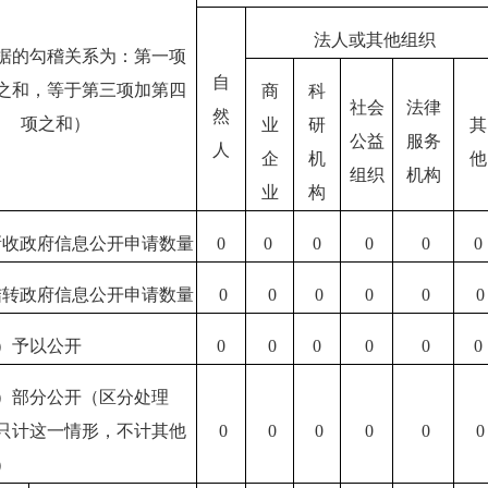
法人或其他组织
据的勾稽关系为：第一项
自
之和，等于第三项加第四
商
科
社会
法律
然
项之和）
业
研
其
公益
服务
人
企
机
他
组织
机构
业
构
新收政府信息公开申请数量
0
0
0
0
0
0
结转政府信息公开申请数量
0
0
0
0
0
0
）予以公开
0
0
0
0
0
0
）部分公开（区分处理
只计这一情形，不计其他
0
0
0
0
0
0
）