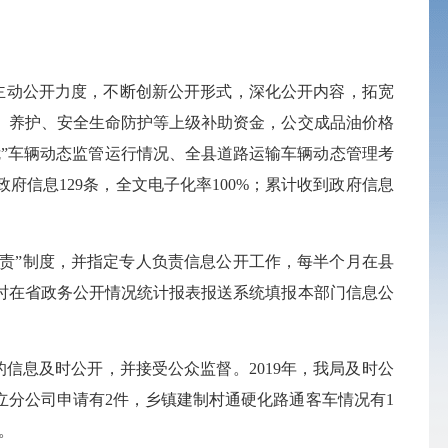
主动公开力度，不断创新公开形式，深化公开内容，拓宽
、养护、安全生命防护等上级补助资金，公交成品油价格
危”车辆动态监管运行情况、全县道路运输车辆动态管理考
开政府信息
129
条，全文电子化率
100%；累计收到政府信息
双责”制度，
并
指定专人
负责信息
公开工作，每半个月
在
县
时在省政务公开情况统计报表报送系统填报本部门信息公
信息及时公开，并接受公众监督。2019年，我局及时公
立分公司申请有2件，乡镇建制村通硬化路通客车情况有1
。