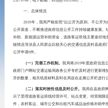
23279708，
电子邮箱：
ax
x
jtj
@163.com）。
一、总体情况
2019年，我
局
严格按照
“以公开为原则、不公开
公开渠道，不断推进政府信息公开工作持续健康发展。
补助、新能源运营补助资金，道路客运班线主要途径地
核情况等涉及人民群众比较关心的交通信息及时县政府
公开申请
0
件。
（一）完善工作机制。
我局将
2019年度
政府信息
政府门户网站交通运输局政务公开专栏
及时进行更新
维
开的数量，相关纸质材料及时在局设在走廊公开栏进行
（二）落实时效性信息及时公开。
我局在县政府
示了受理道路客运班线经营许可、站点变更、经营期限届
件，农村客运、城市公交和出租汽车成品油价格补助申报