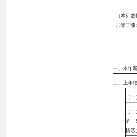
（本列数
加第二项
一、本年
二、上年
（一
（二
的，
情形