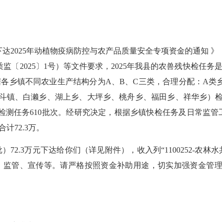
下达
2025年动植物疫病防控与农产品质量安全专项资金的通知 》
监〔202
5
〕
1号）等文件要求，202
5
年我县的农兽残快检任务
据各乡镇不同农业生产结构分为
A、B、C三类，合理分配：A
剑斗镇、白濑乡、湖上乡、大坪乡、桃舟乡、福田乡、祥华乡）检
测任务610批次。
经研究决定，根据乡镇快检任务及日常监管
计72.3万
。
批）
72
.3
万元
下达给你们（详见附件），收入列
“1100252-
、监管、宣传
等。请严格按照资金补助用途，切实加强资金管