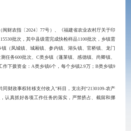
（闽财农指〔2024〕77号）、《福建省农业农村厅关于印
是
155
3
0批次，其中县级需完成快检样品1100批次，乡镇需
类乡镇（凤城镇、城厢镇、参内镇、湖头镇、官桥镇、龙门
测任务600批次、C类乡镇（蓬莱镇、感德镇、尚卿镇、
工作下拨资金：
A类乡镇6个，每个乡镇2.9万；B类乡镇9
农林水共同财政事权转移支付收入”科目，支出列“2130109-农产
理，认真抓好各项工作任务的落实，严禁挤占、截留和挪