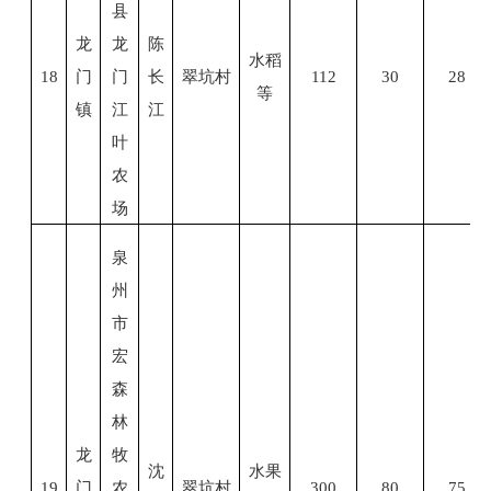
县
龙
龙
陈
水稻
18
门
门
长
翠坑村
112
30
28
等
镇
江
江
叶
农
场
泉
州
市
宏
森
林
龙
牧
沈
水果
19
门
农
翠坑村
300
80
75