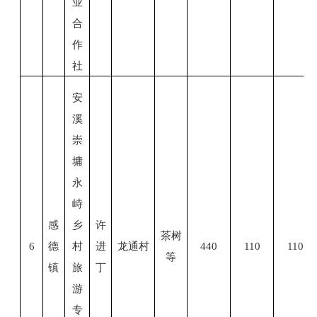
业
合
作
社
安
溪
崇
墉
永
峙
感
乡
许
茶
树
6
德
村
进
龙通村
440
110
110
等
镇
旅
丁
游
专