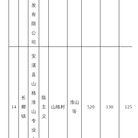
发
有
限
公
司
安
溪
县
山
格
长
陈
淮
淮山
14
卿
主
山格村
520
130
125
山
等
镇
义
专
业