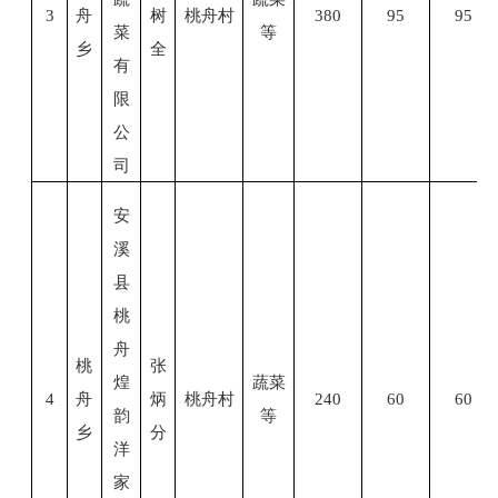
3
舟
树
桃舟村
380
95
95
菜
等
乡
全
有
限
公
司
安
溪
县
桃
舟
桃
张
煌
蔬菜
4
舟
炳
桃舟村
240
60
60
韵
等
乡
分
洋
家