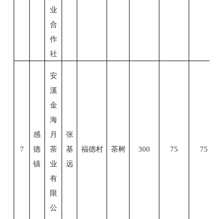
业
合
作
社
安
溪
金
海
感
月
张
7
德
茶
基
福德村
茶树
300
75
75
镇
业
远
有
限
公