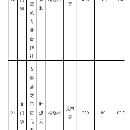
蔬
等
镇
和
菜
专
业
合
作
社
安
溪
县
龙
龙
门
叶
茭白
21
门
进
进
桂瑶村
250
80
62.5
等
镇
元
元