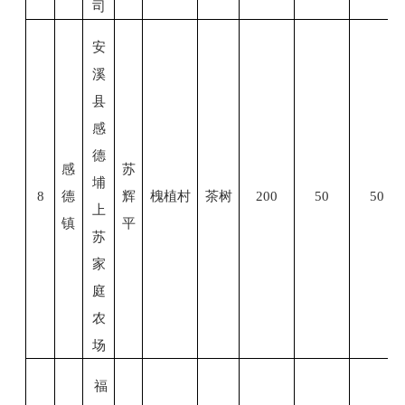
司
安
溪
县
感
德
感
苏
埔
8
德
辉
槐植村
茶树
200
50
50
上
镇
平
苏
家
庭
农
场
福