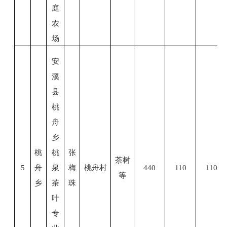
庭
农
场
安
溪
县
桃
舟
乡
桃
桃
张
茶
树
5
舟
泉
梅
桃舟村
440
110
110
等
乡
茶
珠
叶
专