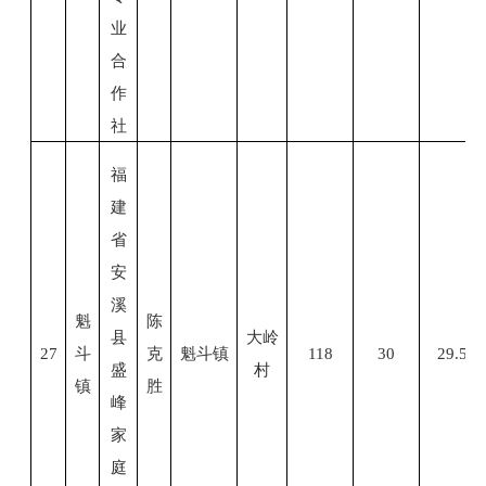
业
合
作
社
福
建
省
安
溪
魁
陈
县
大岭
27
斗
克
魁斗镇
1
18
30
29.5
盛
村
镇
胜
峰
家
庭