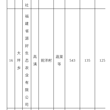
社
福
建
省
源
好
大
生
高
蔬菜
16
坪
态
前洋村
543
135
125
满
等
乡
农
业
有
限
公
司