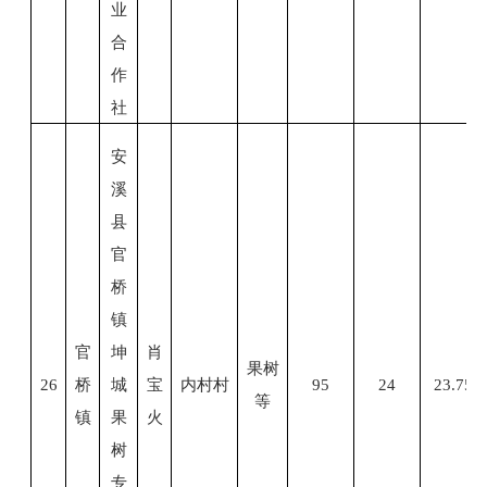
业
合
作
社
安
溪
县
官
桥
镇
官
坤
肖
果树
26
桥
城
宝
内
村村
95
24
23.75
等
镇
果
火
树
专