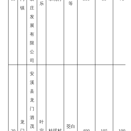
乐
等
镇
庄
发
展
有
限
公
司
安
溪
县
龙
门
泗
龙
叶
茂
茭白
20
门
宗
桂瑶村
400
105
100