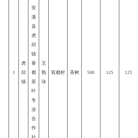
安
溪
县
虎
邱
镇
虎
香
王
1
邱
都
熟
双都村
茶树
500
125
125
镇
茶
珍
叶
专
业
合
作
社