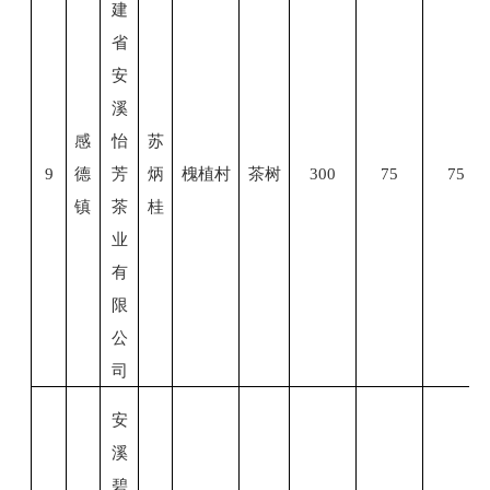
建
省
安
溪
感
怡
苏
9
德
芳
炳
槐植村
茶树
300
75
75
镇
茶
桂
业
有
限
公
司
安
溪
碧