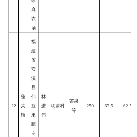
家
庭
农
场
福
建
省
安
溪
县
蓬
伟
林
茶果
22
莱
益
进
联盟村
250
62.5
62.5
等
镇
果
伟
蔬
专