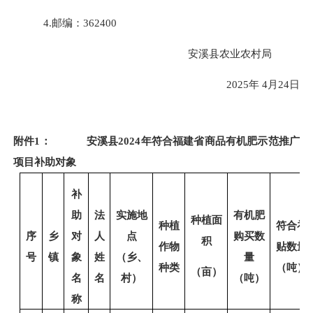
4.邮编：362400
安溪县农业农村局
202
5
年
4
月
24
日
附件
1： 安溪县2024年符合福建省商品有机肥示范推广
项目补助对象
补
助
法
实施地
有机肥
种植面
种植
符合补
序
乡
对
人
点
购买数
积
作物
贴数量
号
镇
象
姓
（乡、
量
种类
（吨）
（亩）
名
名
村）
（吨）
称