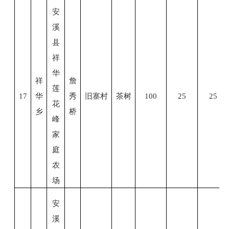
安
溪
县
祥
华
祥
詹
莲
17
华
秀
旧寨村
茶树
100
25
25
花
乡
桥
峰
家
庭
农
场
安
溪