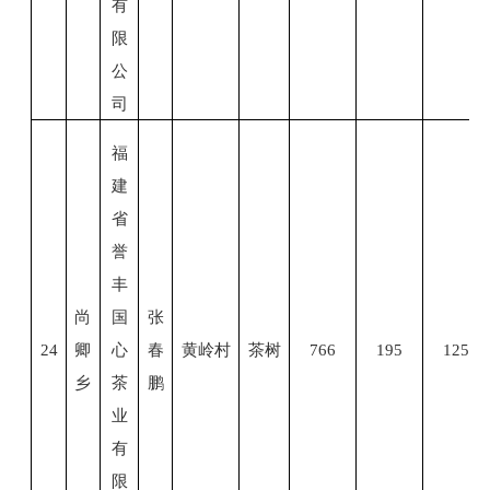
有
限
公
司
福
建
省
誉
丰
尚
国
张
24
卿
心
春
黄岭村
茶树
766
195
125
乡
茶
鹏
业
有
限