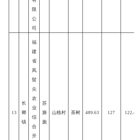
限
公
司
福
建
省
凤
髻
尖
农
长
苏
业
13
卿
旖
山格村
茶树
489.63
127
122.
4
综
镇
旎
合
开