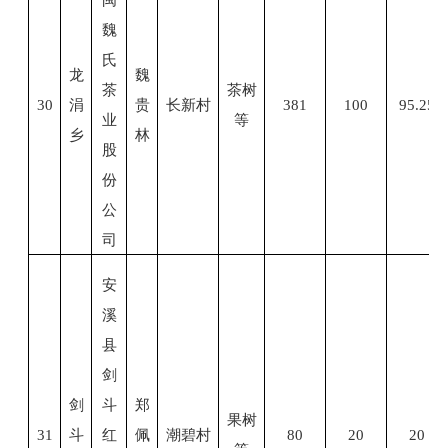
魏
氏
龙
魏
茶
茶树
30
涓
贵
长新村
381
100
95.25
业
等
乡
林
股
份
公
司
安
溪
县
剑
剑
斗
郑
果树
31
斗
红
佩
潮碧村
80
20
20