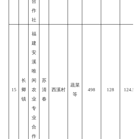
合
作
社
福
建
安
溪
唯
长
闲
苏
蔬菜
15
卿
农
清
西溪村
498
128
124.5
等
镇
业
春
专
业
合
作