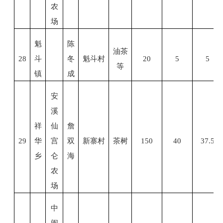
农
场
魁
陈
油茶
28
斗
冬
魁斗村
20
5
5
等
镇
成
安
溪
祥
仙
詹
29
华
宫
双
新寨村
茶树
150
40
37.5
乡
仑
海
农
场
中
闽