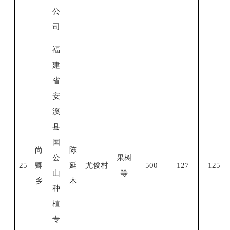
公
司
福
建
省
安
溪
县
国
尚
陈
公
果树
25
卿
延
尤俊村
500
127
125
山
等
乡
木
种
植
专