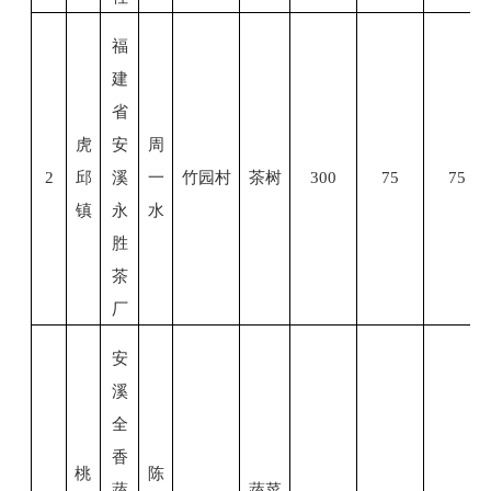
福
建
省
虎
安
周
2
邱
溪
一
竹园村
茶树
300
75
75
镇
永
水
胜
茶
厂
安
溪
全
香
桃
陈
蔬
蔬菜