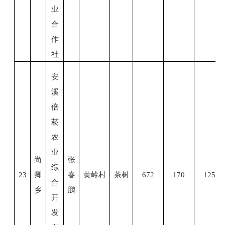
业
合
作
社
安
溪
倍
菘
农
业
尚
张
综
23
卿
春
黄岭村
茶树
672
170
125
合
乡
鹏
开
发