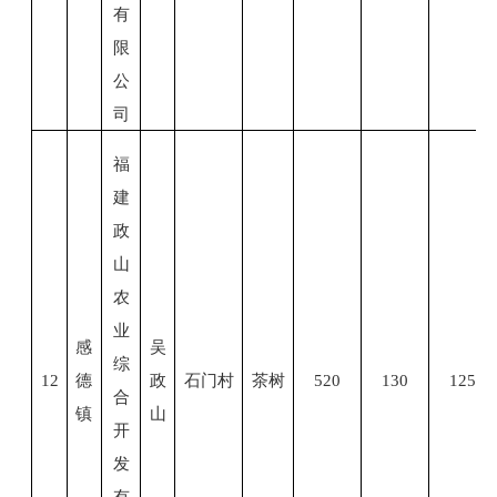
有
限
公
司
福
建
政
山
农
业
感
吴
综
12
德
政
石门村
茶树
520
130
125
合
镇
山
开
发
有