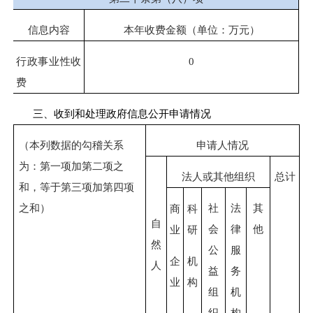
信息内容
本年收费金额（单位：万元）
行政事业性收
0
费
三、收到和处理政府信息公开申请情况
（本列数据的勾稽关系
申请人情况
为：第一项加第二项之
法人或其他组织
总计
和，等于第三项加第四项
之和）
社
法
其
商
科
自
会
律
他
业
研
然
公
服
企
机
人
益
务
业
构
组
机
织
构