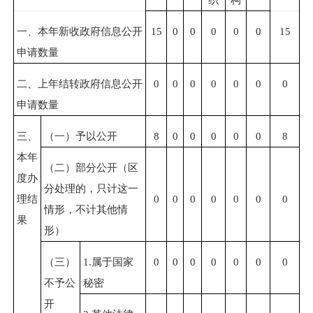
一、本年新收政府信息公开
15
0
0
0
0
0
15
申请数量
二、上年结转政府信息公开
0
0
0
0
0
0
0
申请数量
三、
（一）予以公开
8
0
0
0
0
0
8
本年
（二）部分公开（区
度办
分处理的，只计这一
理结
0
0
0
0
0
0
0
情形，不计其他情
果
形）
（三）
1.
属于国家
0
0
0
0
0
0
0
不予公
秘密
开