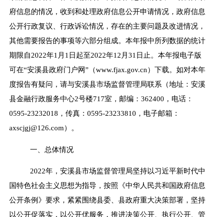
府信息的情况，收到和处理政府信息公开申请情况，政府信息
公开行政复议、行政诉讼情况，存在的主要问题及改进情况，
其他需要报告的事项等六部分组成。本年报中所列数据的统计
期限自
2022
年
1
月
1
日起至
2022
年
12
月
31
日止。本年报电子版
可在“安溪县政府门户网”（
www.fjax.gov.cn
）下载。如对本年
度报告有疑问，请与安溪县市场监督管理局联系（地址：安溪
县金融行政服务中心
2
号楼
717
室，邮编：
362400
，电话：
0595-23232018
，传真：
0595-23233810
，电子邮箱：
axscjgj@126.com
）。
一、总体情况
2022
年，安溪县市场监督管理局坚持以习近平新时代中
国特色社会主义思想为指导，按照《中华人民共和国政府信息
公开条例》要求，紧紧围绕县委、县政府重大决策部署，坚持
以公开促落实，以公开优服务，推进决策公开、执行公开、管