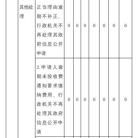
其他处
正当理由逾
理
期不补正、
行政机关不
0
0
0
0
0
0
0
再处理其政
府信息公开
申请
2.
申请人逾
期未按收费
通知要求缴
纳费用、行
0
0
0
0
0
0
0
政机关不再
处理其政府
信息公开申
请