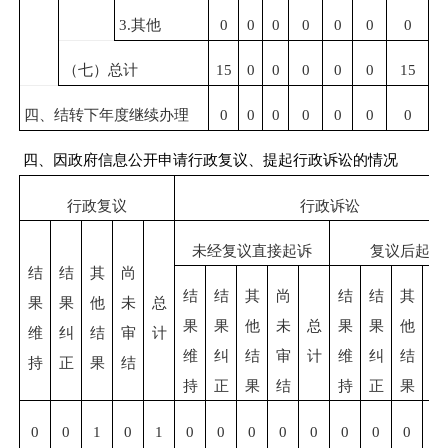
3.
其他
0
0
0
0
0
0
0
（七）总计
15
0
0
0
0
0
15
四、结转下年度继续办理
0
0
0
0
0
0
0
四、因政府信息公开申请行政复议、提起行政诉讼的情况
行政复议
行政诉讼
未经复议直接起诉
复议后起诉
结
结
其
尚
结
结
其
尚
结
结
其
尚
果
果
他
未
总
果
果
他
未
总
果
果
他
未
维
纠
结
审
计
维
纠
结
审
计
维
纠
结
审
持
正
果
结
持
正
果
结
持
正
果
结
0
0
1
0
1
0
0
0
0
0
0
0
0
0