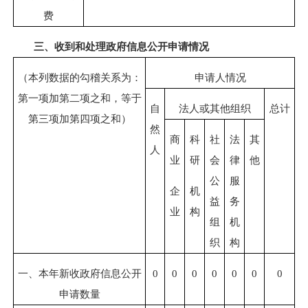
费
三、收到和处理政府信息公开申请情况
（本列数据的勾稽关系为：
申请人情况
第一项加第二项之和，等于
自
法人或其他组织
总计
第三项加第四项之和）
然
商
科
社
法
其
人
业
研
会
律
他
公
服
企
机
益
务
业
构
组
机
织
构
一、本年新收政府信息公开
0
0
0
0
0
0
0
申请数量