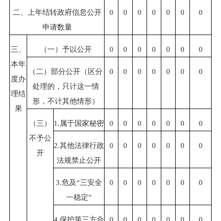
二、上年结转政府信息公开
0
0
0
0
0
0
0
申请数量
三、
（一）予以公开
0
0
0
0
0
0
0
本年
（二）部分公开（区分
0
0
0
0
0
0
0
度办
处理的，只计这一情
理结
形，不计其他情形）
果
（三）
1.属于
国家秘密
0
0
0
0
0
0
0
不予公
2.其他法律行政
0
0
0
0
0
0
0
开
法规禁止公开
3.危及“三安全
0
0
0
0
0
0
0
一稳定”
4.保护第三方合
0
0
0
0
0
0
0