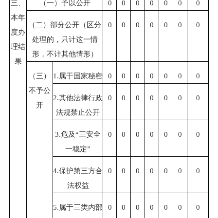
三、
（一）予以公开
0
0
0
0
0
0
0
本年
（二）部分公开（区分
0
0
0
0
0
0
0
度办
处理的，只计这一情
理结
形，不计其他情形）
果
（三）
1.属于
国家秘密
0
0
0
0
0
0
0
不予公
2.其他法律行政
0
0
0
0
0
0
0
开
法规禁止公开
3.危及“三安全
0
0
0
0
0
0
0
一稳定”
4.保护第三方合
0
0
0
0
0
0
0
法权益
5.属于三类内部
0
0
0
0
0
0
0