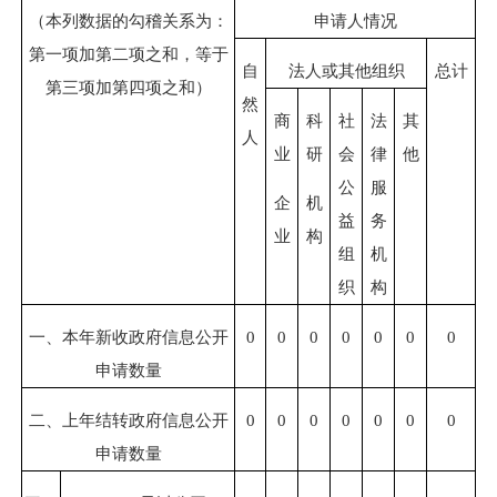
（本列数据的勾稽关系为：
申请人情况
第一项加第二项之和，等于
自
法人或其他组织
总计
第三项加第四项之和）
然
商
科
社
法
其
人
业
研
会
律
他
公
服
企
机
益
务
业
构
组
机
织
构
一、本年新收政府信息公开
0
0
0
0
0
0
0
申请数量
二、上年结转政府信息公开
0
0
0
0
0
0
0
申请数量