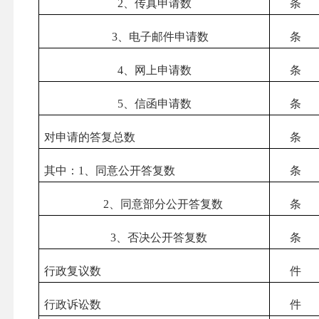
2
、传真申请数
条
3
、电子邮件申请数
条
4
、网上申请数
条
5
、信函申请数
条
对申请的答复总数
条
其中：1、同意公开答复数
条
2
、同意部分公开答复数
条
3
、否决公开答复数
条
行政复议数
件
行政诉讼数
件