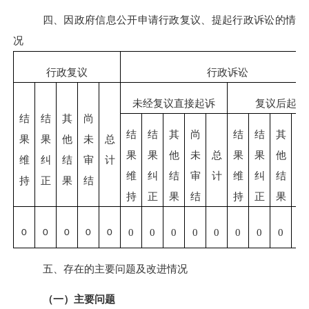
四、因政府信息公开申请行政复议、提起行政诉讼的情
况
行政复议
行政诉讼
未经复议直接起诉
复议后起诉
结
结
其
尚
结
结
其
尚
结
结
其
尚
果
果
他
未
总
果
果
他
未
总
果
果
他
未
维
纠
结
审
计
维
纠
结
审
计
维
纠
结
审
持
正
果
结
持
正
果
结
持
正
果
结
0
0
0
0
0
0
0
0
0
0
0
0
0
0
五、存在的主要问题及改进情况
（一）主要问题