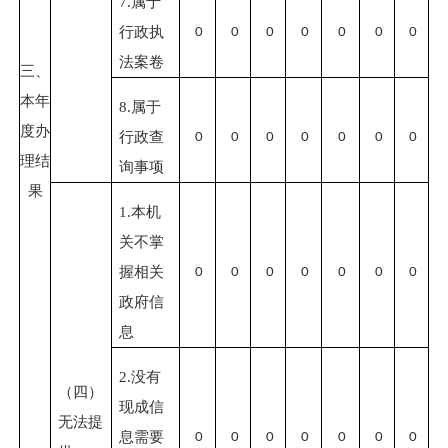
7.
属于
行政执
0
0
0
0
0
0
0
法案卷
三、
本年
8.
属于
度办
行政查
0
0
0
0
0
0
0
理结
询事项
果
1.
本机
关不掌
握相关
0
0
0
0
0
0
0
政府信
息
2.
没有
（四）
现成信
无法提
息需要
0
0
0
0
0
0
0