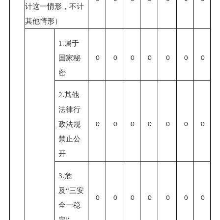
计这一情形，不计
其他情形）
1.
属于
国家秘
0
0
0
0
0
0
0
密
2.
其他
法律行
政法规
0
0
0
0
0
0
0
禁止公
开
3.
危
及“三安
0
0
0
0
0
0
0
全一稳
定”