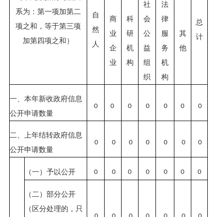
社
法
系为：第一项加第二
自
商
科
会
律
总
项之和，等于第三项
然
业
研
公
服
其
计
加第四项之和）
人
企
机
益
务
他
业
构
组
机
织
构
一、本年新收政府信息
0
0
0
0
0
0
0
公开申请数量
二、上年结转政府信息
0
0
0
0
0
0
0
公开申请数量
（一）予以公开
0
0
0
0
0
0
0
（二）部分公开
（区分处理的，只
0
0
0
0
0
0
0