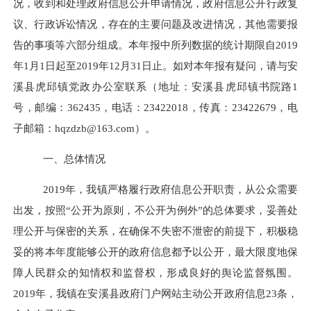
况，收到和处理政府信息公开申请情况，政府信息公开行政复
议、行政诉讼情况，存在的主要问题及改进情况，其他需要报
告的事项等六部分组成。本年报中所列数据的统计期限自
2019
年
1
月
1
日起
至
2019
年
12
月
31
日
止。
如对本年报有疑问，请与安
溪县虎邱镇党政办公室联系（地址：安溪县虎邱镇书院路
1
号，邮编：
362435
，电话：
23422018
，传真：
23422679
，电
子邮箱：
hqzdzb@163.com
）。
一、总体情况
2019
年，我镇严格履行政府信息公开职责，
从公众需要
出发，按照“公开为原则，不公开为例外”的总体要求，妥善处
理公开与保密的关系，在确保不失密不泄密的前提下，积极稳
妥的将本年度能够公开的政府信息都予以公开，最大限度地保
障人民群众的知情权和监督权，形成良好的舆论监督氛围。
2019年，我镇在安溪县政府门户网站主动公开政府信息23条，