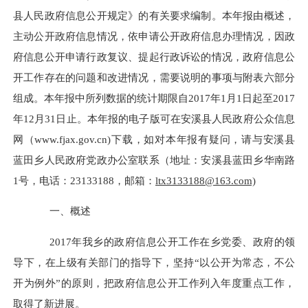
县人民政府信息公开规定》的有关要求编制。本年报由概述，
主动公开政府信息情况，依申请公开政府信息办理情况
，因政
府信息公开申请行政复议、提起行政诉讼的情况，政府信息公
开工作存在的问题和改进情况，需要说明的事项与附表
六
部分
组成。本年报中所列数据的统计期限自
201
7
年
1月1日起至201
7
年
12月31日止。本年报的电子版可在安溪县人民政府公众信息
网（www.fjax.gov.cn)下载，如对本年报有疑问，请与安溪县
蓝田乡人民政府党政办公室联系（地址：安溪县蓝田乡华南路
1号，电话：23133188，邮箱：
ltx3133188@163.com)
一、概述
201
7
年
我
乡
的政
府
信息公开工作在
乡党
委、政府的领
导下，
在上级有关部门的指导下，
坚持
“以公开为常态，不公
开为例外”
的原则，把政
府
信息公开工作列入年度重点工作，
取得了新进展
。