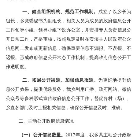
一、
健全组织机构、规范工作机制
。
成立了
以乡长为
组长，乡党委秘书为副组长，相关人员为成员的政府信息公开
工作领导小组。领导小组下设办公室，
并安排
专人负责信息公
开日常工作，
严格
审核，
按照规定
及时
在安溪县人民政府公众
信息网上发布或更新信息，
确保重要信息不漏报、不误报、不
迟报。
形成政府信息公开常态工作机制，提高政府信息公开工
作透明度。
二、
拓展公开渠道、加强信息报道
。
为更好地提升信
息公开效果，提供优质服务，我乡
利用
广播、政府网站、微信
公众号等多
种形式宣传政府信息公开工作，督促各村（场）、
乡直各部门及时上报相关信息，
确保公开信息及时、准确
。
二、主动公开政府信息情况
（一）公开信息数量。
201
7
年度，我乡共主动公开政府