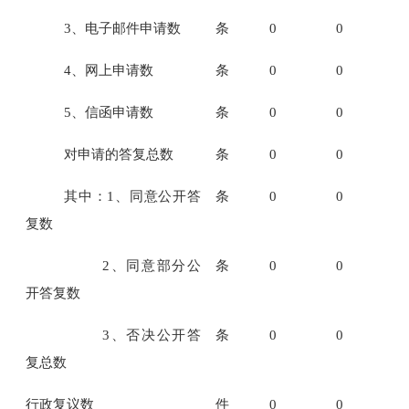
3、电子邮件申请数
条
0
0
4、网上申请数
条
0
0
5、信函申请数
条
0
0
对申请的答复总数
条
0
0
其中：1、同意公开答
条
0
0
复数
2、同意部分公
条
0
0
开答复数
3、否决公开答
条
0
0
复总数
行政复议数
件
0
0