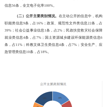
信息
56
条，全文电子化率
100%
。
（二）公开主要类别情况。
在主动公开的信息中，
机构
职能
类信息
9
条，占
16
%；政策、规范性文件类信息
22
条，占
39
%；
社会公益事业
信息
1
条，占
2
%；
民政扶贫救灾社会保障
就业类信息
4条，
占
7
%；
国土资源城乡建设环保能源类信息
6
条，
占
11
%；
科教文体卫生类信息
4
条，
占
7
%；
安全生产、应
急管理类信息
10
条，
占
18
%。