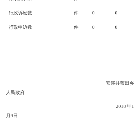
行政诉讼数
件
0
0
行政申诉数
件
0
0
安溪县蓝田乡
人民政府
201
8
年
1
月
9
日