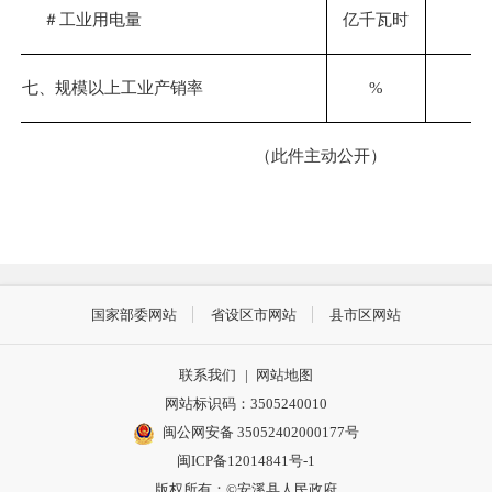
＃
工业用电量
亿千瓦时
10
七、规模以上工业产销率
%
9
（此件主动公开）
国家部委网站
省设区市网站
县市区网站
联系我们
|
网站地图
网站标识码：3505240010
闽公网安备 35052402000177号
闽ICP备12014841号-1
版权所有：©安溪县人民政府