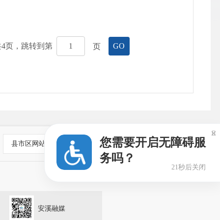
共
4
页，跳转到第
页
GO

您需要开启无障碍服
县市区网站
务吗？
20秒后关闭
安溪融媒