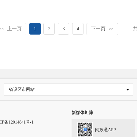
上一页
1
2
3
4
下一页
<<
>>
省设区市网站
新媒体矩阵
CP备12014841号-1
闽政通APP