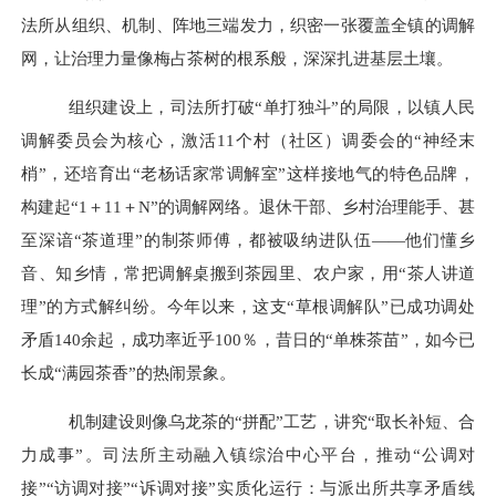
法所从组织、机制、阵地三端发力，织密一张覆盖全镇的调解
网，让治理力量像梅占茶树的根系般，深深扎进基层土壤。
组织建设上，司法所打破
“单打独斗”的局限，以镇人民
调解委员会为核心，激活11个村（社区）调委会的“神经末
梢”，还培育出“老杨话家常调解室”这样接地气的特色品牌，
构建起“1＋11＋N”的调解网络。退休干部、乡村治理能手、甚
至深谙“茶道理”的制茶师傅，都被吸纳进队伍——他们懂乡
音、知乡情，常把调解桌搬到茶园里、农户家，用“茶人讲道
理”的方式解纠纷。今年以来，这支“草根调解队”已成功调处
矛盾140余起，成功率近乎100％，昔日的“单株茶苗”，如今已
长成“满园茶香”的热闹景象。
机制建设则像乌龙茶的
“拼配”工艺，讲究“取长补短、合
力成事”。司法所主动融入镇综治中心平台，推动“公调对
接”“访调对接”“诉调对接”实质化运行：与派出所共享矛盾线