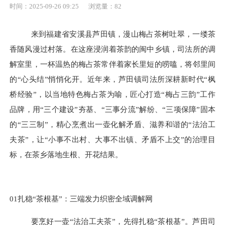
时间：2025-09-26 09:25
浏览量：
82
来到福建省安溪县芦田镇，漫山梅占茶树吐翠，一缕茶
香随风漫过村落。在这座浸润着茶韵的闽中乡镇，司法所的调
解室里，一杯温热的梅占茶常伴着家长里短的唠嗑，将邻里间
的
“心头结”悄悄化开。近年来，芦田镇司法所深耕新时代“枫
桥经验”，以当地特色梅占茶为喻，匠心打造“梅占三韵”工作
品牌，用“三个建设”夯基、“三事分流”解纷、“三项保障”固本
的“三三制”，精心烹煮出一壶化解矛盾、滋养和谐的“法治工
夫茶”，让“小事不出村、大事不出镇、矛盾不上交”的治理目
标，在茶乡落地生根、开花结果。
01
扎稳
“茶根基”：三端发力织密全域调解网
要烹好一壶
“法治工夫茶”，先得扎稳“茶根基”。芦田司