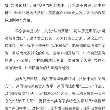
成“普法素材”，用“乡音”解读法理，让普法不再是“照本宣
科”。全年36场送法活动，覆盖群众1200余人次，让法治温度
传递到每个角落。
群众参与是
“效”，共赏“法治茶汤”。司法所定期举办“司
法所开放日”，邀请群众代表、人大代表走进来，评议工作、
提建议；线上线下同步开展“以案释法”，老杨调解室的成功案
例，常成为大家讨论的焦点。全年12期开放日、15个典型案例
宣讲，不仅提升了村民的法治素养，更激发了大家“共建和
谐”的热情，让群防群治的力量越来越强。
如今的芦田镇，梅占茶香里飘着和谐，法治阳光中透着
安宁。芦田镇相关负责人表示，芦田司法所用
“三三制”作壶，
以“梅香法韵”为火，汲“枫桥经验”之泉，烹出的不仅是一壶润
心的“法治工夫茶”，更打造出具有茶乡特色的新时代“枫桥经
验”“芦田样本”。这杯“茶”，让矛盾化解在基层，让和谐留在群