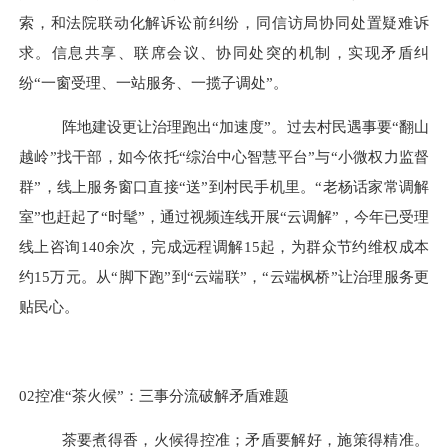
索，和法院联动化解诉讼前纠纷，同信访局协同处置疑难诉
求。信息共享、联席会议、协同处突的机制，实现矛盾纠
纷“一窗受理、一站服务、一揽子调处”。
阵地建设更让治理跑出
“加速度”。过去村民遇事要“翻山
越岭”找干部，如今依托“综治中心智慧平台”与“小微权力监督
群”，线上服务窗口直接“送”到村民手机里。“老杨话家常调解
室”也赶起了“时髦”，通过视频连线开展“云调解”，今年已受理
线上咨询140余次，完成远程调解15起，为群众节约维权成本
约15万元。从“脚下跑”到“云端联”，“云端枫桥”让治理服务更
贴民心。
02
控准
“茶火候”：三事分流破解矛盾难题
茶要煮得香，火候得控准；矛盾要解好，施策得精准。