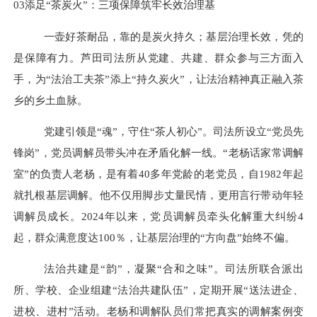
03
添足
“茶炭火”：三项保障筑牢长效治理基
一壶好茶耐品，靠的是炭火持久；基层治理长效，凭的
是保障有力。芦田司法所从党建、共建、群众参与三方面入
手，为
“法治工夫茶”添上“持久炭火”，让法治精神真正融入茶
乡的乡土血脉。
党建引领是
“魂”，守住“茶人初心”。司法所设立“党员先
锋岗”，党员调解员带头冲在矛盾化解一线。“老杨话家常调解
室”的负责人老杨，是有着40多年党龄的老党员，自1982年起
就扎根基层调解。他不仅用脚步丈量民情，更用言行带动年轻
调解员成长。2024年以来，党员调解员牵头化解重大纠纷4
起，群众满意度达100％，让基层治理的“方向盘”始终不偏。
法治共建是
“韵”，凝聚“合和之味”。司法所联合派出
所、学校、企业组建“法治共建队伍”，定期开展“送法进企、
进校、进村”活动。老杨和调解队员们常把真实的调解案例变