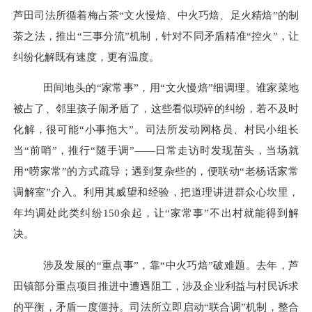
芦田司法所循着梅占茶
“文火慢焙、中火巧焙、足火精焙”的制
茶之法，推出“三事分流”机制，针对不同矛盾精准“控火”，让
纠纷化解既有速度，更有温度。
田间地头的
“家常事”，用“文火慢焙”细调理。谁家菜地
被占了、邻里孩子闹矛盾了，这些看似琐碎的纠纷，若不及时
化解，很可能“小事拖大”。司法所发动网格员、村民小组长
当“前哨”，推行“随手调”——日常走访时发现苗头，当场就
用“唠家常”的方式疏导；遇到复杂些的，便联动“老杨话家常
调解室”介入。利用其威望和经验，把道理讲进群众心坎里，
年均调处此类纠纷150余起，让“家常事”不出村就能得到解
决。
涉及发展的
“重点事”，靠“中火巧焙”破难题。去年，芦
田镇部分重点项目推进中遭遇阻工，涉及企业利益与村民诉求
的平衡，矛盾一度僵持。司法所立即启动“联合调”机制，整合