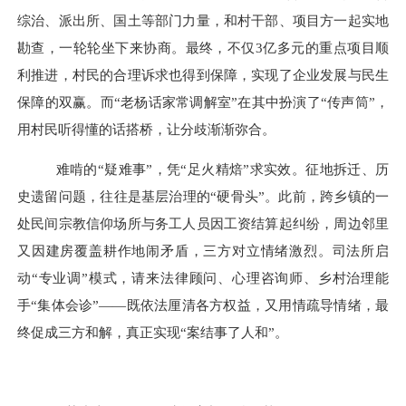
综治、派出所、国土等部门力量，和村干部、项目方一起实地
勘查，一轮轮坐下来协商。最终，不仅3亿多元的重点项目顺
利推进，村民的合理诉求也得到保障，实现了企业发展与民生
保障的双赢。而“老杨话家常调解室”在其中扮演了“传声筒”，
用村民听得懂的话搭桥，让分歧渐渐弥合。
难啃的
“疑难事”，凭“足火精焙”求实效。征地拆迁、历
史遗留问题，往往是基层治理的“硬骨头”。此前，跨乡镇的一
处民间宗教信仰场所与务工人员因工资结算起纠纷，周边邻里
又因建房覆盖耕作地闹矛盾，三方对立情绪激烈。司法所启
动“专业调”模式，请来法律顾问、心理咨询师、乡村治理能
手“集体会诊”——既依法厘清各方权益，又用情疏导情绪，最
终促成三方和解，真正实现“案结事了人和”。