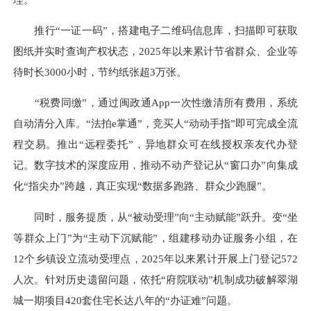
推行“一证一码”，搭建电子二维码信息库，扫描即可获取
图纸并实时查询产权状态，2025年以来累计节省群众、企业等
待时长3000小时，节约纸张超3万张。
“税费同缴”，通过闽政通App一次性缴清所有费用，系统
自动清分入库。“法拍e掌通”，竞买人“动动手指”即可完成全流
程交易。推出“远程委托”，异地群众可在线授权亲友代办登
记。数字技术的深度应用，推动不动产登记从“窗口办”向集成
化“指尖办”跨越，真正实现“数据多跑路、群众少跑腿”。
同时，服务提质，从“被动受理”向“主动赋能”跃升。变“坐
等群众上门”为“主动下沉赋能”，组建移动办证服务小组，在
12个乡镇设立流动受理点，2025年以来累计开展上门登记572
人次。针对历史遗留问题，依托“府院联动”机制成功破解翠湖
城一期项目420套住宅长达八年的“办证难”问题。