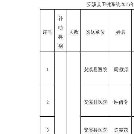
安溪县卫健系统
202
补
助
序号
人数
选送单位
姓名
类
别
1
安溪县医院
周源源
2
安溪县医院
许佰专
3
安溪县医院
陈美花