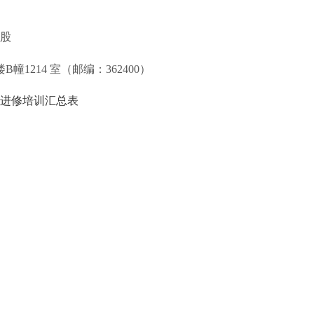
股
楼B幢1214
室（邮编：
362400）
成进修培训汇总表