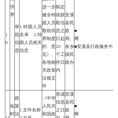
供
进一步
制定
养
健全特
或获
安溪
困人员
取信
县民
审
1.特困人员
救助供
息之
政
■
1
批
名单 2.特
养制度
日起
局、
0
信
困人员相关
的意
20
各乡
■安溪县行政服
息
信息
见》、
个工
镇民
各地相
作日
政办
关政策
内
法规文
件
形成
安溪
政
《中华
信息
县民
临
策
人民共
■
1.文件名称
之日
政
时
法
和国政
11
2.文号
起2
局、