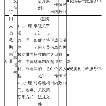
文
公开条
■安溪县行政服务中
工作
镇民
件
例》
特
日内
政办
困
《国务
人
1.办理事
院关于
员
项 2.
进一步
救
办理条
健全特
形成
安溪
助
件 3.
困人员
信息
县民
办
供
救助供养标
救助供
之日
政
■
事
养
8
准、申请材
养制度
起2
局、
指
料、办理流
的意
0个
各乡
■安溪县行政
南
程
见》、
工作
镇民
4.办理时
各地相
日内
政办
间、地点、
关政策
联系方式
法规文
件