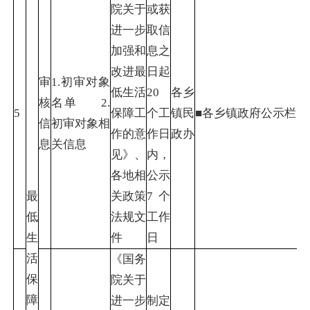
院关于
或获
进一步
取信
加强和
息之
改进最
日起
审
1.初审对象
低生活
20
各乡
核
名单 2.
5
保障工
个工
镇民
■各乡镇政府公示栏（
信
初审对象相
作的意
作日
政办
息
关信息
见》、
内，
各地相
公示
最
关政策
7个
低
法规文
工作
生
件
日
活
《国务
保
院关于
障
进一步
制定