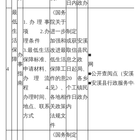
日内
政办
最
《国务
低
1.办理事
院关于
生
项 2.办
进一步
制定
活
理条件
加强和
或获
安溪
保
3.最低生活
改进最
取信
县民
办
■
障
保障标准、
低生活
息之
政
事
4
申请材料、
保障工
日起
局、
指
■公开查阅点（安溪
办理流
作的意
20
各乡
南
■安溪县行政服务中
程 4.
见》、
个工
镇民
办理时间、
各地相
作日
政办
地点、联系
关政策
内
方式
法规文
件
《国务
制定