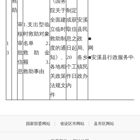
救
《国务
助
院关于
制定
全面建
或获
安溪
审
1.支出型临
立临时
取信
县民
核
时救助对象
救助制
息之
政
■
1
审
名单 2.
度的通
日起
局、
3
批
救助金
知》、
20
各乡
■安溪县行政服
信
额 3.
各地相
个工
镇民
息
救助事由
关政策
作日
政办
法规文
内
件
国家部委网站
省设区市网站
县市区网站