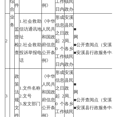
综
工作
镇民
件
例》
合
日内
政办
业
形成
安溪
1.社会救助
《中华
务
信息
县民
监
信访通讯地
人民共
■
之日
政
督
址
和国政
2
起2
局、
检
2.社会救助
府信息
■公开查阅点（安溪
0个
各乡
查
投诉举报电
公开条
■安溪县行政服务中
工作
镇民
话
例》
日内
政办
形成
安溪
政
《中华
信息
县民
策
人民共
■
1.文件名称
之日
政
法
和国政
3
2.文号
起2
局、
规
府信息
■公开查阅点（安溪
3.发文部门
0个
各乡
文
公开条
■安溪县行政服务
工作
镇民
件
例》