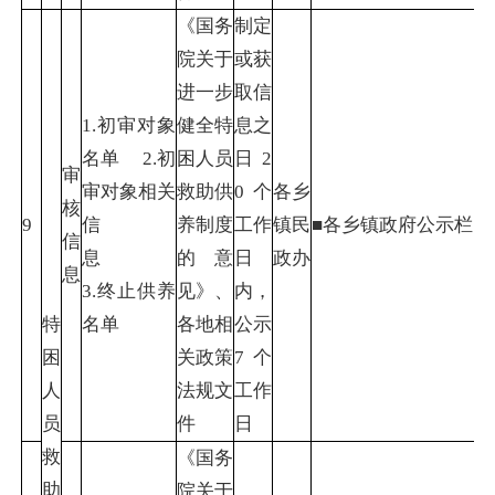
《国务
制定
院关于
或获
进一步
取信
1.初审对象
健全特
息之
名单 2.初
困人员
日2
审
审对象相关
救助供
0个
各乡
核
9
信
养制度
工作
镇民
■各乡镇政府公示栏（
信
息
的意
日
政办
息
3.终止供养
见》、
内，
特
名单
各地相
公示
困
关政策
7个
人
法规文
工作
员
件
日
救
《国务
助
院关于