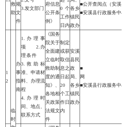
救
规
府信息
■公开查阅点（安溪
3.发文部门
0个
各乡
助
文
公开条
■安溪县行政服务中
工作
镇民
件
例》
日内
政办
《国务
1.办理事
院关于
制定
项 2.办
全面建
或获
安溪
理条件
立临时
取信
县民
办
3.救助标
救助制
息之
政
■
1
事
准、申请材
度的通
日起
局、
2
指
料、办理流
知》、
20
各乡
■安溪县行政服
南
程
各地相
个工
镇民
4.办理时
关政策
作日
政办
间、地点、
临
法规文
内
联系方式
时
件