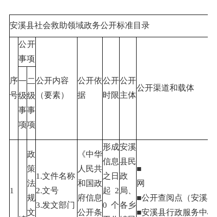
安溪县社会救助领域政务公开标准目录
公开
事项
序
公开内容
公开依
公开
公开
一
二
公开渠道和载体
号
（要素）
据
时限
主体
级
级
事
事
项
项
形成
安溪
政
《中华
信息
县民
策
人民共
■
1.文件名称
之日
政
法
和国政
1
2.文号
起2
局、
规
府信息
■公开查阅点（安溪
3.发文部门
0个
各乡
文
公开条
■安溪县行政服务中