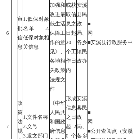
加强和
或获
安溪
改进最
取信
县民
审
1.低保对象
低生活
息之
政
■
批
名单 2.
6
保障工
日起
局、
信
低保对象相
作的意
20
各乡
■安溪县行政
息
关信息
见》、
个工
镇民
各地相
作日
政办
关政策
内
法规文
件
形成
安溪
政
《中华
信息
县民
策
人民共
■
1.文件名称
之日
政
法
和国政
7
2.文号
起2
局、
规
府信息
■公开查阅点（安溪
3.发文部门
0个
各乡