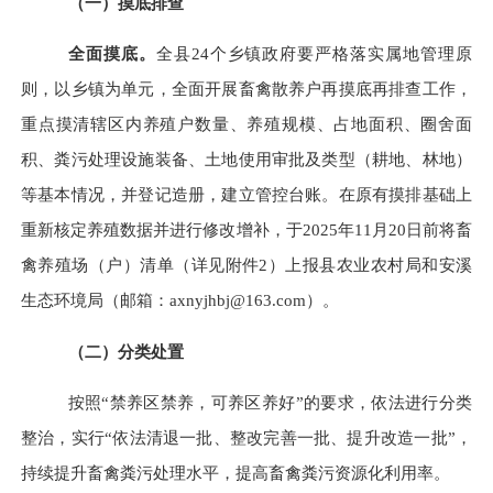
（一）摸底排查
全面摸底。
全县
24个
乡镇政府要严格落实属地管理原
则，
以乡镇为单元，
全面开展畜禽散养户再摸底再排查工作，
重点摸清辖区内养殖户数量、养殖规模、占地面积、圈舍面
积、粪污处理设施装备、土地使用审批及类型（耕地、林地）
等基本情况，并登记造册，建立管控台账。在原有摸排基础上
重新核定养殖数据并进行修改增补，于
2025年11
月
20
日前将
畜
禽养殖场（户）清单
（详见附件
2
）上报县农业农村局和安溪
生态环境局
（邮箱：
axnyjhbj@163.com
）
。
（二）分类处置
按照
“禁养区禁养，可养区养好”的要求，
依法进行分类
整治，实行
“依法清退一批、整改完善一批、提升改造一批”，
持续提升畜禽粪污处理水平，提高畜禽粪污资源化利用率。