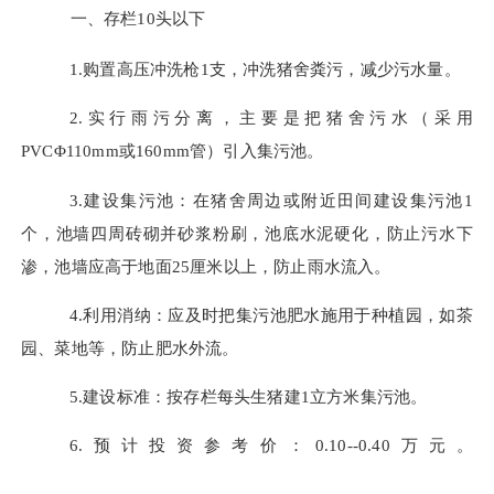
一、存栏
10
头以下
1.购置高压冲洗枪1支，冲洗猪舍粪污，减少污水量。
2.实行雨污分离，主要是把猪舍污水（采用
PVCΦ110mm或160mm管）引入集污池。
3.建设集污池：在猪舍周边或附近田间建设集污池1
个，池墙四周砖砌并砂浆粉刷，池底水泥硬化，防止污水下
渗，池墙应高于地面25厘米以上，防止雨水流入。
4.利用消纳：应及时把集污池肥水施用于种植园，如茶
园、菜地等，防止肥水外流。
5.建设标准：按存栏每头生猪建1立方米集污池。
6.预计投资参考价：0.10--0.40万元。