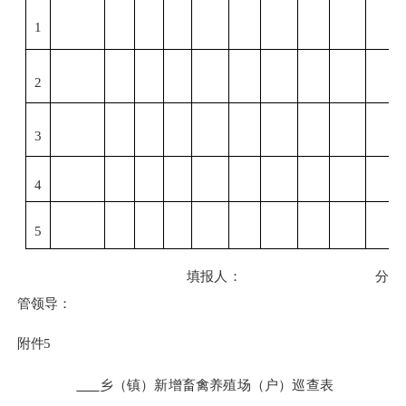
1
2
3
4
5
填报人：
分
管领导：
附件
5
乡（镇）新增畜禽养殖场（户）巡查表