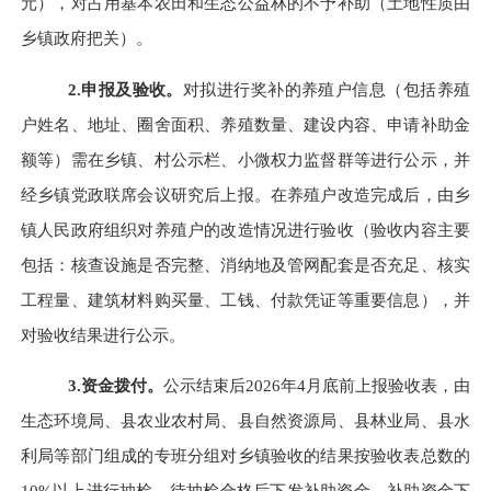
元），对占用基本农田和生态公益林的不予补助（土地性质由
乡镇政府把关）。
2.申报及验收。
对拟进行奖补的养殖户信息（包括养殖
户姓名、地址、圈舍面积、养殖数量、建设内容、申请补助金
额等）需在乡镇、村公示栏、小微权力监督群等进行公示，并
经乡镇党政联席会议研究后上报。在养殖户改造完成后，由乡
镇人民政府组织对养殖户的改造情况进行验收（验收内容主要
包括：核查设施是否完整、消纳地及管网配套是否充足、核实
工程量、建筑材料购买量、工钱、付款凭证等重要信息），并
对验收结果进行公示。
3.资金拨付。
公示结束后
2026年4月底前上报验收表，由
生态环境局、县农业农村局、县自然资源局、县
林业局
、县水
利局等部门组成的专班分组对乡镇验收的结果按验收表总数的
10%以上进行抽检，待抽检合格后下发补助资金。补助资金下