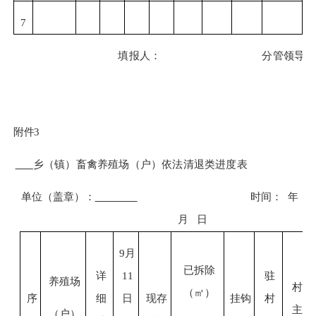
7
填报人：
分管领导：
附件
3
乡（镇）畜禽养殖场（户）依法清退类进度表
单位（盖章）：
时间：
年
月
日
9月
已拆除
详
11
驻
养殖场
村
（㎡）
序
细
日
现存
挂钩
村
主
（户）