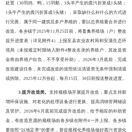
处置（30羽鸡、鸭，15羽鹅，3头羊产生的粪污折算成1头猪；
1头牛产生的粪污折算成5头猪），采取缺什么补什么的方式进
行完善。属于同一建筑且多户养殖的，要以总养殖量合并进行
改造。各乡镇于2025年11月25日前，将畜禽养殖场（户）整改
提升进度表（详见附件4）上报至县农业农村局和安溪生态环
境局（未按规定时限纳入附件4整改名录的养殖户，其改造资
金将由养殖户自负，不予享受补助）。2026年3月底前，完成
改造建设任务，未完成改造的按照依法清退类无条件强制清退
或拆除。2025年12月份起，每月15日、30日前报送整改进度。
3.提升改造类。
支持规模场开展提升改造，重点支持新
增环保设施、对老化的处理设备进行更换、提高消纳管网铺设
及管护。
2026年6月底前完成提升改造的，给予相应的补助资
金，有改造意愿的规模场由各乡镇在附件4一并上报。各乡镇
要按照“
以地定养
”的要求
，
督促规模化养殖场
做好粪污资源化