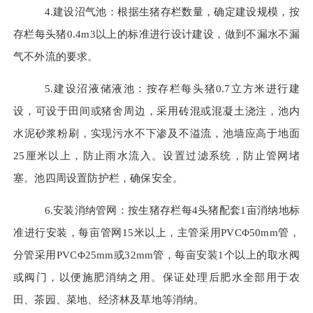
4.建设沼气池：根据生猪存栏数量，确定建设规模，按
存栏每头猪0.4m3以上的标准进行设计建设，做到不漏水不漏
气不外流的要求。
5.建设沼液储液池：按存栏每头猪0.7立方米进行建
设，可设于田间或猪舍周边，采用砖混或混凝土浇注，池内
水泥砂浆粉刷，实现污水不下渗及不溢流，池墙应高于地面
25厘米以上，防止雨水流入。设置过滤系统，防止管网堵
塞。池四周设置防护栏，确保安全。
6.安装消纳管网：按生猪存栏每4头猪配套1亩消纳地标
准进行安装，每亩管网15米以上，主管采用PVCΦ50mm管，
分管采用PVCΦ25mm或32mm管，每亩安装1个以上的取水阀
或阀门，以便施肥消纳之用。保证处理后肥水全部用于农
田、茶园、菜地、经济林及草地等消纳。