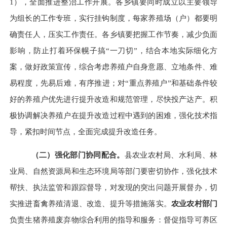
1
），
全面推进整治工作开展。
各乡镇要同时成立以主要领导
为组长的工作专班，实行挂钩制度，每家养殖场（户）都要明
确责任人，
压实工作责任。
各乡镇要
把握工作节奏，减少负面
影响，防止打着环保幌子搞
“一刀切”，
结合本地实际细化方
案，做好政策宣传，综合考虑养殖户自身意愿、立地条件、难
易程度，先易后难，有序推进；对
“重点养殖户”和基础条件较
好的养殖户优先进行提升改造和规范管理，尽快投产达产。积
极协调解决养殖户在提升改造过程中遇到的困难，强化技术指
导，紧扣时间节点，全面完成提升改造任务。
（二）强化部门协同配合。
县农业农村局、水利局、
林
业局
、自然资源局和生态环境局等部门要密切协作，强化技术
帮扶、执法监管和跟踪督导，对发现的突出问题开展督办，切
实推进畜禽养殖清退、改造、提升等措施落实。
农业农村部门
负责生猪养殖废弃物综合利用的指导和服务：督促指导可养区