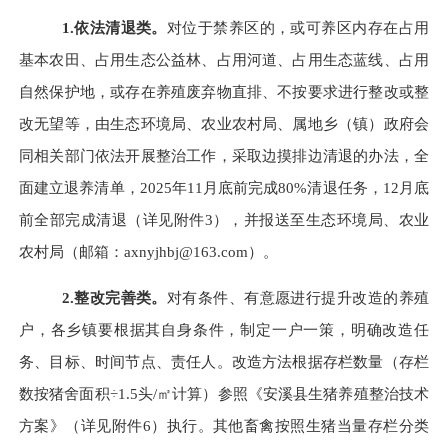
1.依法清退类。
对位于禁养区的，或可养区内存在占用
基本农田、占用生态公益林、占用河道、占用生态蓝线、占用
自然保护地，或存在养殖废弃物直排、不按要求进行整改或整
改无望等，由生态环境局、农业农村局、属地乡（镇）政府会
同相关部门依法开展整治工作，采取边摸排边清退的办法，全
面建立退养清单，
2025年11月底前完成80%清退任务，12月底
前全部完成清退（详见附件3），并报送至生态环境局、农业
农村局（邮箱：
axnyjhbj@163.com
）。
2.整改完善类。
对有条件、有意愿进行提升改造的养殖
户，各乡镇要根据其自身条件，制定一户一策，明确改造任
务、目标、时间节点、责任人。改造方法根据存栏数量（存栏
数按猪舍面积
÷1.5头/㎡计算）参照《安溪县生猪养殖整治技术
方案》（详见附件6）执行。其他畜禽按照生猪当量存栏分类