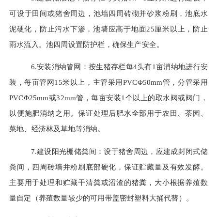
可设于田间或猪舍周边，池墙四周砖砌并砂浆粉刷，池底水
泥硬化，防止污水下渗，池墙应高于地面25厘米以上，防止
雨水流入。池四周设置防护栏，确保生产安全。
6.安装消纳管网：按生猪存栏每4头有1亩消纳地进行安
装，每亩管网15米以上，主管采用PVCΦ50mm管，分管采用
PVCΦ25mm或32mm管，每亩安装1个以上的取水阀或阀门，
以便施肥消纳之用。保证处理后肥水全部用于农田、茶园、
菜地、经济林及草地等消纳。
7.建设阳光棚储粪间：设于猪舍周边，应建成封闭式储
粪间，四周砖墙并粉刷底部硬化，保证贮藏量及有效发酵。
主要用于处理和贮藏干清粪或沼渣的猪粪，大小根据养殖数
量自定（养殖数量较少的可用带盖密封塑料大捅代替）。