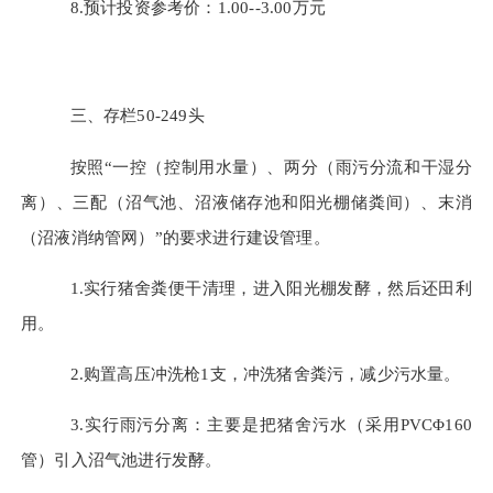
8.预计投资参考价：1.00--3.00万元
三、存栏
50-249
头
按照
“
一控（控制用水量）、两分（雨污分流和干湿分
离）、三配（沼气池、沼液储存池和阳光棚储粪间）、末消
（沼液消纳管网）
”
的要求进行建设管理。
1.实行猪舍粪便干清理，进入阳光棚发酵，然后还田利
用。
2.购置高压冲洗枪1支，冲洗猪舍粪污，减少污水量。
3.实行雨污分离：主要是把猪舍污水
（
采用
PVCΦ160
管
）
引入沼气池进行发酵。