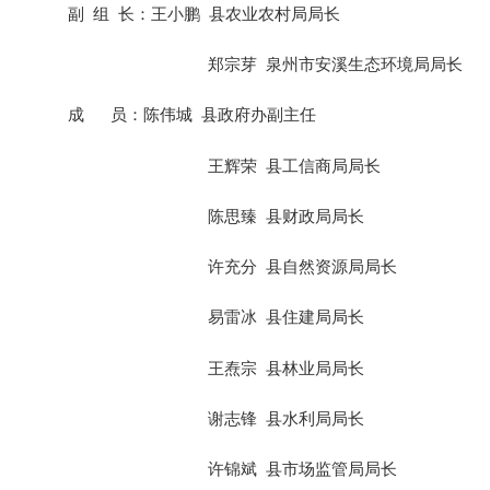
副
组
长：
王小鹏
县农业农村局局长
郑宗芽
泉州市安溪生态环境
局局
长
成
员：陈伟城
县政府办副主任
王辉荣
县工信商
局局
长
陈思臻
县财政局局长
许充分
县自然资源局局长
易雷冰
县住建局局长
王焘宗
县林业局局长
谢志锋
县水利局局长
许锦斌
县市场监管局局长