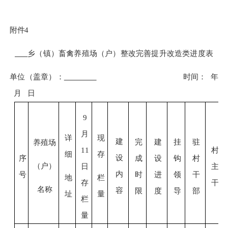
附件
4
乡（镇）畜禽养殖场（户）整改完善提升改造类进度表
单位（盖章）：
时间：
年
月
日
9
月
详
现
建
完
建
挂
驻
养殖场
11
村
细
存
设
序
成
设
钩
村
（户）
日
主
内
号
时
进
领
干
地
栏
存
干
名称
容
限
度
导
部
址
量
栏
量