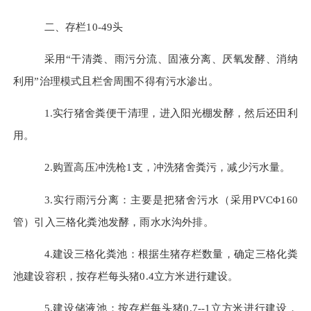
二、存栏
10-49
头
采用
“干清粪、雨污分流、固液分离、厌氧发酵、消纳
利用”治理模式且栏舍周围不得有污水渗出。
1.实行猪舍粪便干清理，进入阳光棚发酵，然后还田利
用。
2.购置高压冲洗枪1支，冲洗猪舍粪污，减少污水量。
3.实行雨污分离：主要是把猪舍污水
（
采用
PVCΦ160
管
）
引入三格化粪池发酵，雨水水沟外排。
4.建设三格化粪池：根据生猪存栏数量，确定三格化粪
池建设容积，按存栏每头猪0.4立方米进行建设。
5.建设储液池：按存栏每头猪0.7--1立方米进行建设，