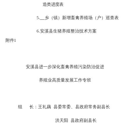
造类进度表
5.
乡（镇）新增畜禽养殖场（户）巡查表
6.
安溪县生猪养殖整治
技术
方案
附件
1
安溪县进一步深化畜禽养殖污染防治促进
养殖业高质量发展
工作专班
组
长：王礼藕
县委常委、县政府常务
副
县
长
洪天阳
县
政府
副
县
长