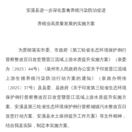
安溪县进一步深化
畜禽
养殖污染防治促进
养殖业高质量发展的实施方案
为贯彻落实
市委、市政府
《第三轮省生态环境保护例行
督察整改百日攻坚暨晋江流域上游水质提升实施方案》（泉委
办〔
2025〕44号）
《泉州市人民政府办公室关于印发晋江流域
上游生猪养殖污染防治行动方案的通知》
（泉
政办明传
〔
2025〕
37
号）
及县委、县政府《关于印发第三轮
省生态环境
保护例行督察整改百日攻坚暨晋江流域上游水质提升实施方
案
、安溪县第三轮
省生态环境保护例行督察
城镇污水整改
百日
攻坚
行动方案、安溪县水土保持
提升
工作
方案
》等文件精神
，
结合我县实际，制定本实施方案。