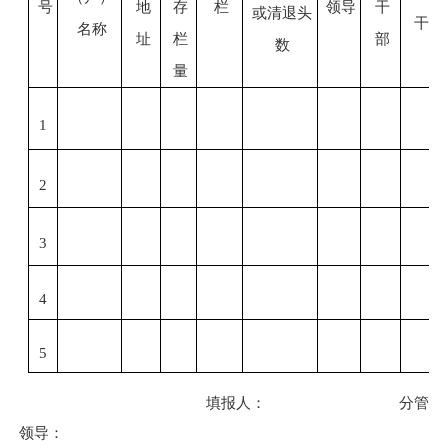
号
地
存
栏
领导
干
或清退头
干
名称
址
栏
部
数
量
1
2
3
4
5
填报人：
分管
领导：