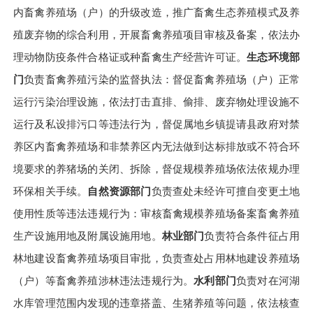
内畜禽养殖场（户）的升级改造，推广畜禽生态养殖模式及养
殖废弃物的综合利用，开展畜禽养殖项目审核及备案，依法办
理动物防疫条件合格证或种畜禽生产经营许可证。
生态环境
部
门
负责畜禽养殖污染的监督执法：督促畜禽养殖场（户）正常
运行污染治理设施，依法打击直排、偷排、废弃物处理设施不
运行及私设排污口等违法行为，督促属地乡镇提请县政府对禁
养区内畜禽养殖场和非禁养区内无法做到达标排放或不符合环
境要求的养猪场的关闭、拆除，督促规模养殖场依法依规办理
环保相关手续。
自然资源部门
负责查处未经许可擅自变更土地
使用性质等违法违规行为：审核畜禽规模养殖场备案畜禽养殖
生产设施用地及附属设施用地。
林业部门
负责符合条件征占用
林地建设畜禽养殖场项目审批，负责查处占用林地建设养殖场
（户）等畜禽养殖涉林违法违规行为。
水利部门
负责对在河湖
水库管理范围内发现的违章搭盖、生猪养殖等问题，依法核查