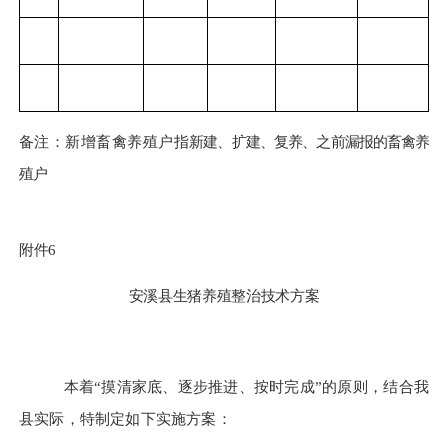
备注：新增
畜禽
养殖户指
新建、扩建、复养、
之前漏报
的
畜禽
养
殖
户
附件
6
安溪县生猪养殖整治
技术
方案
本着
“摸清家底、逐步推进、按时完成”的原则，结合我
县实际，特制定如下实施方案：