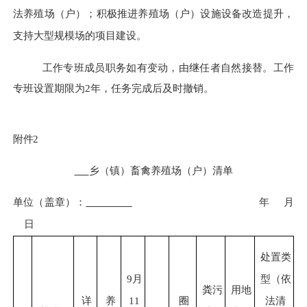
法养殖场（户）；积极推进养殖场（户）设施设备改造提升，
支持大型规模场的项目建设。
工作专班成员职务如有变动，由继任者自然接替。工作
专班设置期限为
2年，任务完成后及时撤销。
附件
2
乡（镇）
畜禽
养殖
场（户）
清单
单位（盖章）：
年
月
日
处置类
9月
型（
依
粪污
用地
详
养
11
圈
法清