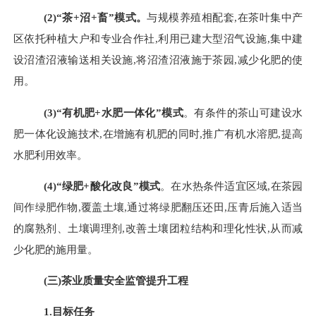
(
2
)
“茶+沼+畜”模式。
与规模养殖相配套
,
在茶叶集中产
区依托种植大户和专业合作社
,
利用已建大型沼气设施
,
集中建
设沼渣沼液输送相关设施
,
将沼渣沼液施于茶园
,
减少化肥的使
用。
(
3
)
“有机肥+水肥一体化”模式
。
有条件的茶山可建设水
肥一体化设施技术
,
在增施有机肥的同时
,
推广有机水溶肥
,
提高
水肥利用效率。
(
4
)
“绿肥+酸化改良”模式
。
在水热条件适宜区域
,
在茶园
间作绿肥作物
,
覆盖土壤
,
通过将绿肥翻压还田
,
压青后施入适当
的腐熟剂、土壤调理剂
,
改善土壤团粒结构和理化性状
,
从而减
少化肥的施用量。
(
三
)
茶业质量安全监管提升工程
1.目标任务