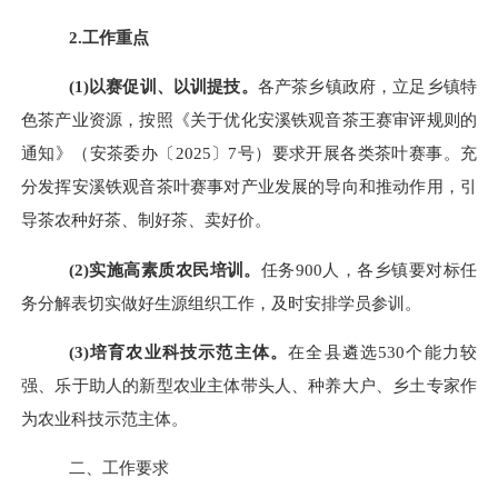
2.
工作重点
(
1
)
以赛促训、以训提技。
各产茶乡镇政府，立足乡镇特
色茶产业资源，按照
《关于优化安溪铁观音茶王赛审评规则的
通知》（安茶委办
〔
2025〕
7号）要求
开展各类茶叶赛事。
充
分发挥安溪铁观音
茶叶赛事
对产业发展的导向和推动作用，引
导茶农种好茶、制好茶、卖好价。
(
2
)
实施高素质农民培训。
任务
900
人，各乡镇要对标任
务分解表切实做好生源组织工作，及时安排学员参训。
(
3
)
培育农业科技示范主体。
在全县遴选
530个能力较
强、乐于助人的新型农业主体带头人、种养大户、乡土专家作
为农业科技示范主体。
二、工作要求