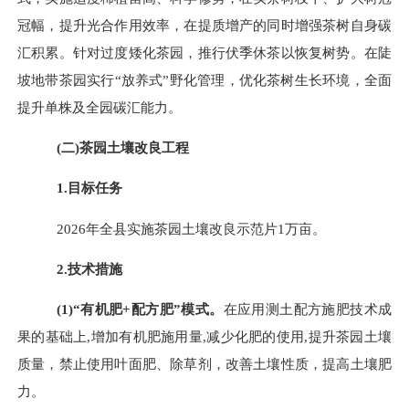
冠幅，提升光合作用效率，在提质增产的同时增强茶树自身碳
汇积累。针对过度矮化茶园，推行伏季休茶以恢复树势。在陡
坡地带茶园实行
“放养式”野化管理，优化茶树生长环境，全面
提升单株及全园碳汇能力。
(
二
)
茶园土壤改良工程
1.目标任务
202
6
年全县实施茶园土壤改良示范片
1
万亩。
2.
技术措施
(
1
)
“有机肥+配方肥”模式。
在应用测土配方施肥技术成
果的基础上
,
增加有机肥施用量
,
减少化肥的使用
,
提升茶园土壤
质量，禁止使用叶面肥、除草剂，改善土壤性质，提高土壤肥
力。