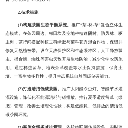
2.
技术措施
(
1
)
构建茶园生态平衡系统
。
推广
“茶-林-草”复合立体生
态模式。在茶园周边、梯田坎及空地种植遮阴树、防风林、驱
虫树，茶行间搭配种植豆科绿肥与菊科花卉混合作物，保留并
修复天然植被带。设立天敌保护区和生态缓冲区，
人工释放瓢
虫、捕食螨、蜘蛛
等害虫天敌开展生物防治，减少化学农药施
用。通过梯壁留草、地表杂草覆盖等水土保持措施，保育土
壤、丰富生物多样性，提升生态系统自然固碳储碳能力。
(
2
)
打造清洁低碳茶园
。
推广太阳能杀虫灯、智能节水灌
溉设施，降低化石能源消耗与碳排放。推行夏季适度留草（绿
肥）管理，改善土壤理化性状，构建低能耗、低排放的清洁低
碳茶园环境。
(
3
)
实施
全链条减排管理
。
依托物联网传感设备，实时监