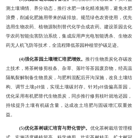
测土壤墒情、养分动态，推行水肥一体化精准施用，避免水肥
浪费，削减化肥施用带来的碳排放。规范绿色农资使用，优先
选用生物农药、植物源制剂替代化学合成农药
。
建设茶园去化
学农药智能虫害防治系统，集成应用声光电智能诱杀、生物农
药无人机飞防等技术，全流程降低茶园种植管护碳足迹。
(
4
)
强化茶园土壤增汇培肥增效。
推行生物质炭化存碳改
土技术，将茶树修剪枝条、杂草、落叶等茶园废弃物，经高温
隔氧裂解制备生物质炭，与肥料混配后开沟深施，改良土壤结
构、调节土壤
pH值，实现土壤碳封存。针对pH值偏高茶园，
优化采用有机肥替代生物质炭，同步推行修剪枝叶就地还园，
持续提升土壤有机碳含量，达成改土培肥与固碳增汇双重效
益。
(
5
)
优化茶树碳汇培育与野化管护
。
优化茶树栽培管理模
式，实施适度稀植留高、科学修剪，壮实茶树枝干、扩大树冠