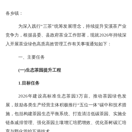
各乡镇：
为深入践行
“三茶”统筹发展理念，持续提升安溪茶产业
竞争力，根据县委、县
政府茶业工作部署，
现就
202
6
年持续深
入开展茶业绿色高质高效管理工作有关事项通知如下：
一、主要任务
(
一
)
生态茶园提升工程
1.目标任务
202
6
年建设高标准生态茶园
3
万亩。推动茶园绿色发
展，鼓励各类生产经营主体积极推行
“五位一体”碳中和技术措
施，包
括
构建茶园生态平衡系统
、
打造清洁低碳茶园
、
实施
全
链条减排管理
、
强化茶园土壤增汇培肥增效
、
优化茶树碳汇培
育与野化管护
五项技术。