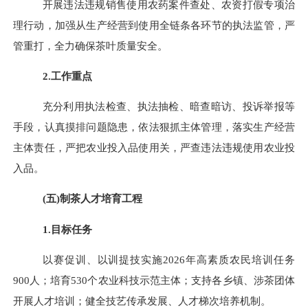
开展违法违规销售使用农药案件查处、农资打假专项治
理行动，加强从生产经营到使用全链条各环节的执法监管，严
管重打，全力确保茶叶质量安全。
2.工作重点
充分利用执法检查、执法抽检、暗查暗访、投诉举报等
手段，认真摸排问题隐患，依法狠抓主体管理，落实生产经营
主体责任，严把农业投入品使用关，严查违法违规使用农业投
入品。
(
五
)
制茶人才
培育工程
1.目标任务
以赛促训、以训提技实施
202
6
年高素质农民培训任务
900
人；培育
530个农业科技示范主体；支持各乡镇、涉茶团体
开展人才培训；健全技艺传承发展、人才梯次培养机制。