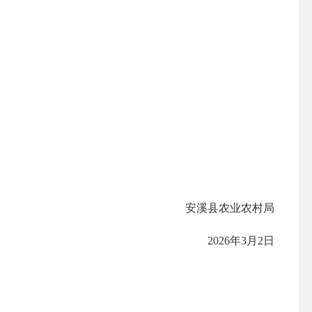
安溪县农业农村局
202
6
年
3
月
2
日