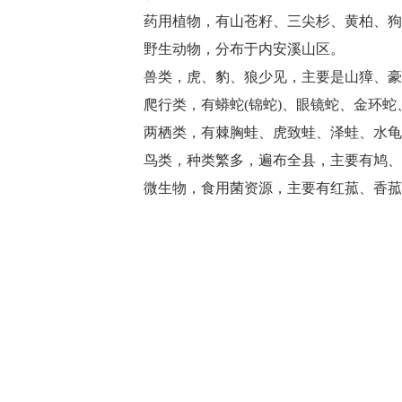
药用植物，有山苍籽、三尖杉、黄柏、狗
野生动物，分布于内安溪山区。
兽类，虎、豹、狼少见，主要是山獐、豪猪
爬行类，有蟒蛇(锦蛇)、眼镜蛇、金环蛇
两栖类，有棘胸蛙、虎致蛙、泽蛙、水龟
鸟类，种类繁多，遍布全县，主要有鸠、家
微生物，食用菌资源，主要有红菰、香菰