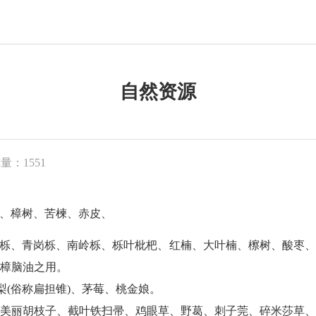
自然资源
览量：
1551
、樟树、苦楝、赤皮、
栎、青岗栎、南岭栎、栎叶枇杷、红楠、大叶楠、檫树、酸枣、
樟脑油之用。
(俗称扁担锥)、茅莓、桃金娘。
丽胡枝子、截叶铁扫帚、鸡眼草、野葛、刺子莞、碎米莎草、