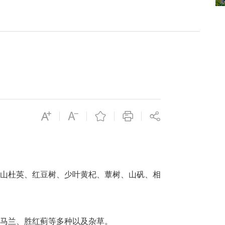
山杜英、红豆树、少叶黄杞、蕈树、山矾、相
马兰、胜红蓟等多种以及杂草。