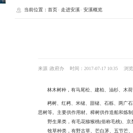
当前位置：
首页
走进安溪
安溪概览
来源 :政府办
时间：2017-07-17 10:35
浏
林木树种，有马尾松、建柏、油杉、木荷
栲树、红栲、米槠、甜槠、石栎、两广石
思树等。主要供作用材。樟树供作造船和炼制
野生果类，有毛花猕猴桃(俗称毛桃)、京梨
牧草种类，有野古草、芒白茅、五节芒、美