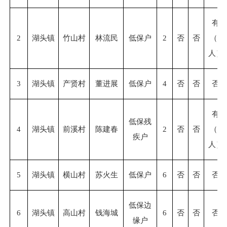
有
2
湖头镇
竹山村
林流民
低保户
2
否
否
（
1
人）
3
湖头镇
产贤村
董进展
低保户
4
否
否
否
有
低保残
4
湖头镇
前溪村
陈建春
2
否
否
（
1
疾户
人）
5
湖头镇
横山村
苏火生
低保户
6
否
否
否
低保边
6
湖头镇
高山村
钱海城
6
否
否
否
缘户