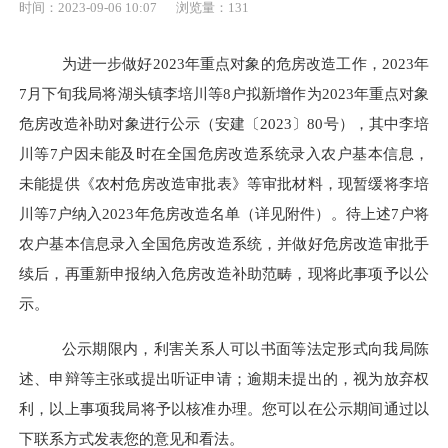
时间：2023-09-06 10:07
浏览量：
131
为进一步做好
2023年重点对象的危房改造工作，2023年
7月下旬我局将湖头镇李培川等8户拟新增作为2023年
重点对象
危房改造补助对象进行公示（
安建〔
2023〕80号
），
其中
李培
川等
7户因未能及时在全国危房改造系统录入农户基本信息，
未能提供《农村危房改造审批表》等审批材料，现暂缓将李培
川等7户纳入2023年危房改造名单（详见附件）。待上述7户将
农户基本信息录入全国危房改造系统，并做好危房改造审批手
续后，再重新申报纳入危房改造补助范畴，
现将此事项
予以公
示。
公示期限内，利害关系人可以书面等法定形式向我局陈
述、申辩等主张或提出听证申请；逾期未提出的，视为放弃权
利，以上事项我局将予以核准办理。您可以在公示期间通过以
下联系方式发表您的意见和看法。