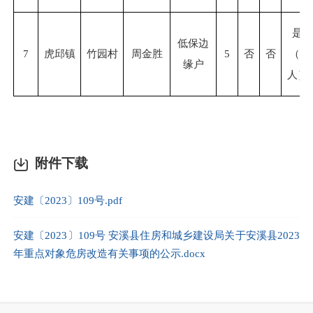
是
低保边
7
虎邱镇
竹园村
周金胜
5
否
否
（
1
缘户
人）
附件下载
安建〔2023〕109号.pdf
安建〔2023〕109号 安溪县住房和城乡建设局关于安溪县2023
年重点对象危房改造有关事项的公示.docx