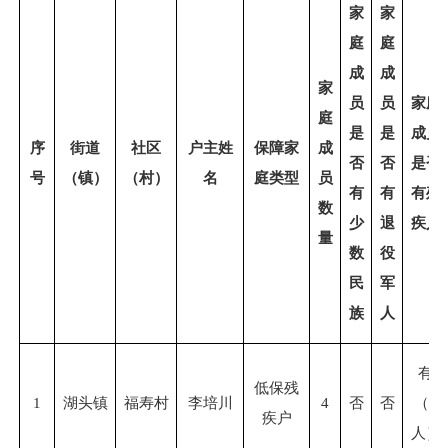
家
家
庭
庭
成
成
家
员
员
家庭
庭
是
是
成员
序
街道
社区
户主姓
保障家
成
否
否
是否
号
（镇）
（村）
名
庭类型
员
有
有
有残
数
少
退
疾人
量
数
役
民
军
族
人
有
低保残
1
湖头镇
福寿村
李培川
4
否
否
（
2
疾户
人）