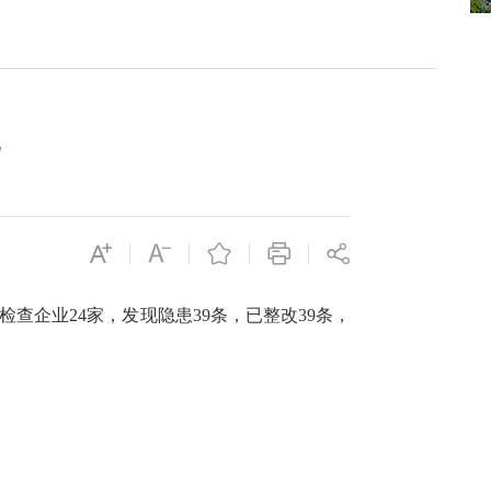
检查企业
24
家，发现隐患
39
条，已整改
39
条，