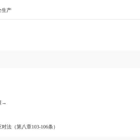
全生产
懂→
（第八章103-106条）