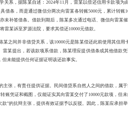
学关系，据陈某自述：
2024年11月，雷某以偿还信用卡款项为
借条，而是通过微信分两次向雷某各转账5000元，累计转账1
亦未补签借条。借款到期后，陈某多次通过电话、微信向雷某
雷某诉至罗源法院，要求其偿还10000元借款。
陈某之间并非借贷关系，该
10000元是陈某偿还此前使用其信用
证据。雷某提出，若该款项系借款，陈某理应提供借条或其他借款
还，但未能提供任何证据证明该还款事实。
的主张，有责任提供证据。民间借贷系自然人之间的借款，属于
信转账凭证和截图，仅能证实其向雷某交付了
10000元款项，
欠款”的抗辩主张，提供有效证据予以反驳。因此，陈某应承担