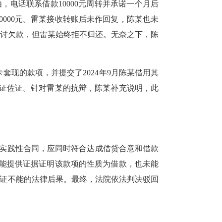
由，电话联系借款10000元周转并承诺一个月后
0000元。雷某接收转账后未作回复，陈某也未
催讨欠款，但雷某始终拒不归还。无奈之下，陈
卡套现的款项，并提交了2024年9月陈某借用其
凭证佐证。针对雷某的抗辩，陈某补充说明，此
实践性合同，应同时符合达成借贷合意和借款
但未能提供证据证明该款项的性质为借款，也未能
举证不能的法律后果。最终，法院依法判决驳回