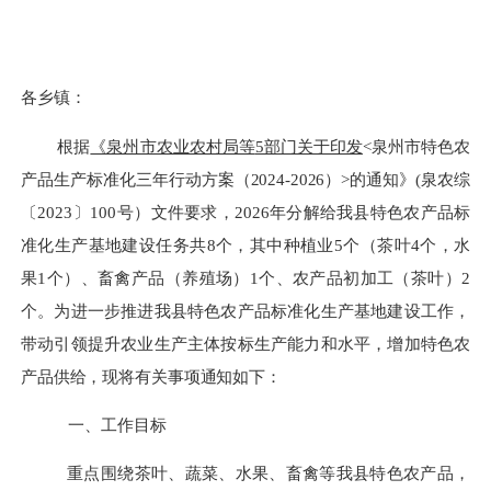
各乡镇：
根据
《泉州市农业农村局等
5部门关于印发
<
泉州市特色农
产品生产标准化三年行动方案（
2024-20
2
6）
>
的通知》
(
泉农综
〔
202
3
〕
100号）
文件
要求
，
202
6
年分解给我县特色农产品标
准化生产基地
建设
任务
共
8
个，其中
种植业
5个
（
茶叶
4个，水
果1个
）
、
畜禽产品（养殖场）
1个、农产品初加工（茶叶）2
个
。
为进一步推进我县
特色农产品标准化生产
基地
建设
工作，
带动引领提升农业生产主体按标生产能力和水平，
增加特色农
产品供给，现将有关事项通知如下：
一、
工作目标
重点围绕茶叶、蔬菜、水果、畜禽等我
县
特色农产品，