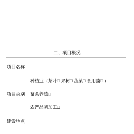
二、项目概况
项目名称
种植业（
茶叶
□
果树
□
蔬菜
□
食用菌
□
）
项目类别
畜禽养殖
□
农产品初加工
□
建设地点