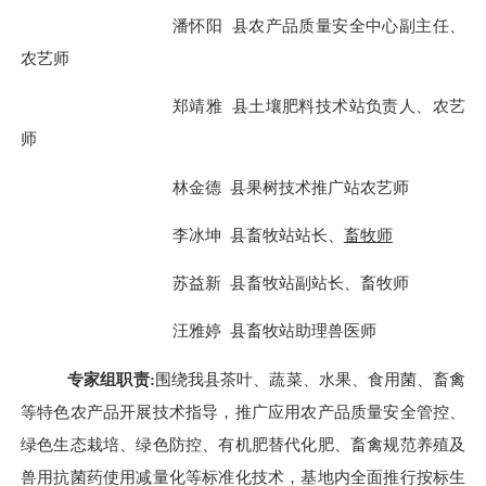
潘怀阳
县
农产品质量安全中心
副主任、
农艺师
郑靖雅
县
土壤肥料技术站
负责人、农艺
师
林金德
县
果树技术推广站农艺师
李冰坤
县
畜牧站站长、
畜牧师
苏益新
县
畜牧站副站长、畜牧师
汪雅婷
县
畜牧站助理兽医师
专家组职责
:
围绕我县茶叶、蔬菜、水果、食用菌、畜禽
等特色农产品开展技术指导，推广应用农产品质量安全管控、
绿色生态栽培、绿色防控、有机肥替代化肥、
畜禽规范养殖及
兽用抗菌药使用减量化
等标准化技术，基地内全面推行按标生