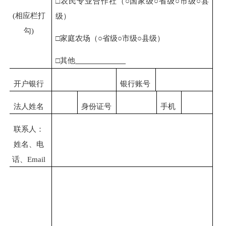
□农民专业合作社（○国家级○省级○市级○县
(
相应栏打
级）
勾
)
□家庭农场（○省级○市级○县级）
□其他
开户银行
银行账号
法人姓名
身份证号
手机
联系人：
姓名、电
话、
Email