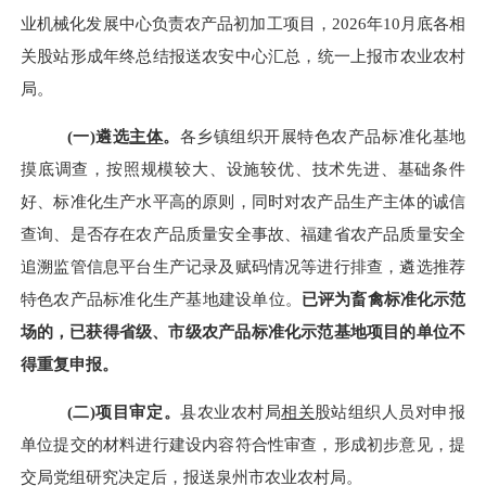
业机械化发展中心负责农产品初加工项目，
2026年
10月
底各相
关股站形成年终总结报送农安中心汇总，统一上报市农业农村
局。
(
一
)
遴选
主体
。
各乡镇组织开展特色农产品标准化基地
摸底调查，按照规模较大、设施较优、技术先进、基础条件
好、标准化生产水平高的原则，同时对农产品生产主体的诚信
查询、是否存在农产品质量安全事故、福建省农产品质量安全
追溯监管信息平台生产记录及赋码情况等进行排查，遴选推荐
特色农产品标准化生产基地
建设
单位。
已评为畜禽标准化示范
场的，
已获得省级
、市级
农产品标准化示范基地项目的单位不
得重复申报。
(
二
)
项目审定。
县农业农村局
相关
股
站
组织人员对申报
单位提交的材料进行建设内容符合性审查，形成初步意见
，提
交局党组研究决定后，报送泉州市农业农村局。