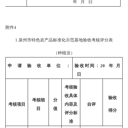
年
月
日
附件
4
1.泉州市
特色
农产品标准化示范基地验收考核评分表
（种植业）
申请验收单位：
验收时间：
20 年 月
日
考核验
收具体
验收
考核细
分
考核项目
内容及
自评
目
值
得分
评分标
准