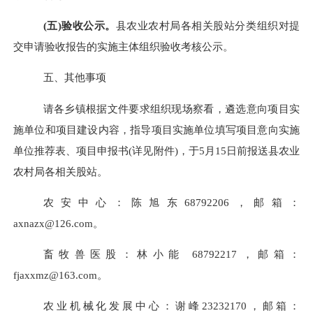
(
五
)
验收公示。
县农业农村局
各相关股站分类组织
对提
交申请验收报告的实施主体组织验收考核
公示
。
五、其他事项
请各乡镇根据文件要求组织现场察看，遴选意向项目实
施单位和项目建设内容，指导项目实施单位填写项目意向实施
单位推荐表、项目申报书
(
详见附件
)
，于
5
月
15
日
前报送县农业
农村局
各相关股站
。
农安中心
：
陈旭东
68792206，
邮箱：
axnazx@126.com
。
畜牧
兽医股
：
林小能
68792217，
邮箱：
fjaxxmz@163.com
。
农业机械化发展中心
：
谢峰
23232170
，邮箱：