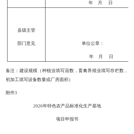
年
月
日
县级主管
部门意见
单位公章：
年
月
日
备注：
建设规模
（种植业填写亩数，畜禽养殖业填写存栏数，
初加工填写设备数量或厂房面积）
附件
3
202
6
年特色农产品标准化生产基地
项目申报书