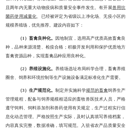
且
两年内无重大动物疫病和质量安全事件发生。有开展
兽用抗
菌药使用减量化
、已经被评定为省级以上净化场、无疫小区的
规模养殖场，优先推荐。建设内容如下：
（
1）畜禽良种化。
因地制宜，选用高产优质高效畜禽良
种，品种来源清楚、检疫合格；积极开发利用和保护优质地方
畜禽资源品种，实现畜禽品种应用良种化。
（
2）养殖设施化。
养殖场选址布局科学合理，畜禽养殖
圈舍、饲养和环境控制等生产设施设备满足标准化生产需要。
（
3）生产规范化。
制定并实施科学
规范的畜禽
饲养生产
管理规程，配备与饲养规模相适应的畜牧兽医技术人员，严格
遵守饲料、饲料添加剂和兽药使用有关规定，生产过程实行信
息化动态管理。严格按照生产实际，及时认真填写养殖档案，
内容真实完整，数据准确，填写规范。
入驻省农产品质量安全