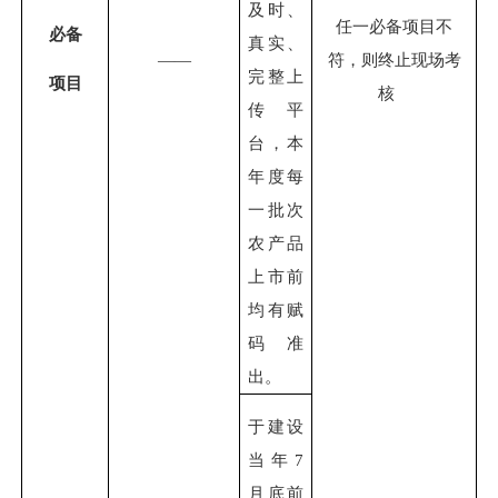
及时、
任一必备项目不
必备
真实、
——
符，则终止现场考
完整上
项目
核
传平
台，本
年度每
一批次
农产品
上市前
均有赋
码准
出。
于
建设
当年
7
月底前