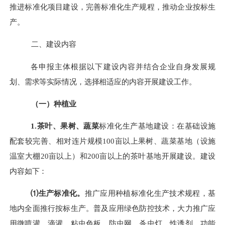
推进标准化项目建设，完善标准化生产规程，
推动企业按标生
产。
二、
建设
内容
各申报主体根据以下
建设
内容并结合企业自身发展规
划、需求等实际情况，选择相适应
的内容
开展
建设
工作。
（一）种植业
1.
茶叶
、
果树、蔬菜
标准化生产基地建设：在
基础设施
配套较完善、相对连片规模
100亩以上果树、蔬菜基地
（设施
温室大棚
20亩以上
）
和
2
00亩以上的茶叶基地开展
建设。
建设
内容
如下：
⑴生产标准化。
推广应用
种植
标准化生产技术规程，基
地内全面推行按标生产。普及应用绿色防控技术，大力推广应
用微喷灌、滴灌、
粘虫
色板、防虫网、杀虫灯、性诱剂、功能