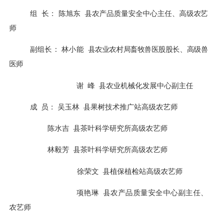
组
长：
陈旭东
县
农产品质量安全中心
主任、高级农艺
师
副组长：
林小能
县农业农村局畜牧兽医股股长、高级兽
医师
谢
峰
县农业机械化发展中心副主任
成
员：
吴玉林
县
果树技术推广站高级农艺师
陈水吉
县
茶叶科学研究所
高级农艺师
林毅芳
县
茶叶科学研究所
高级农艺师
徐荣文
县
植保植检站
高级农艺师
项艳琳
县
农产品质量安全中心
副主任、
农艺师