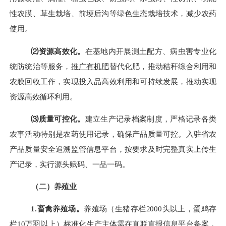
性农膜、草生栽培、前埂后沟等绿色生态栽培技术，减少农药
使用。
⑵资源高效化。
在基地内开展测土配方、病虫害专业化
统防统治等服务，
推广有机肥
替代化肥，推动秸秆综合利用和
农膜回收工作，实现投入品高效利用和可持续发展，推动实现
资源高效循环利用。
⑶质量可控化。
建立生产记录档案制度，严格记录各类
农事活动特别是农药使用记录，确保产品质量可控。入驻省农
产品质量安全追溯监管信息平台，按要求及时完整真实上传生
产记录，实行源头赋码、一品一码。
（二）养殖业
1.畜禽养殖场。
养殖场（生猪存栏
2000头以上，蛋鸡存
栏10万羽以上）标准化生产主体需在直联直报信息平台备案
，