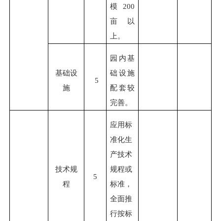
模
2
00
亩以
上。
园内基
基础设
础设施
5
施
配套较
完善。
应用标
准化生
产技术
技术规
规程或
5
程
标准，
全面推
行按标