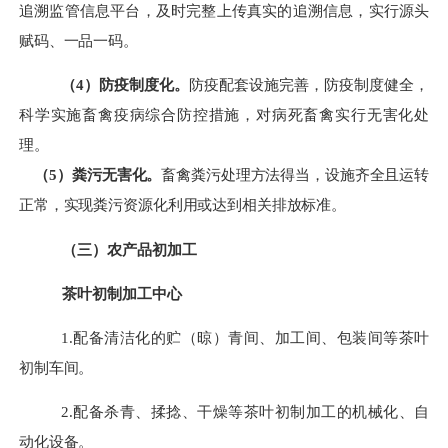
追溯监管信息平台，及时完整上传真实的追溯信息，实行源头
赋码、一品一码。
（
4）防疫制度化。
防疫配套设施完善，防疫制度健全，
科学实施畜禽疫病综合防控措施，对病死畜禽实行无害化处
理。
（
5）粪污无害化。
畜禽粪污处理方法得当，设施齐全且运转
正常，实现粪污资源化利用或达到相关排放标准。
（三）农产品初加工
茶叶
初制加工中心
1.
配备清洁化的贮（晾）青间、加工间、包装间等茶叶
初制车间
。
2.
配备杀青、揉捻、干燥等茶叶初制加工的机械化、自
动化设备
。