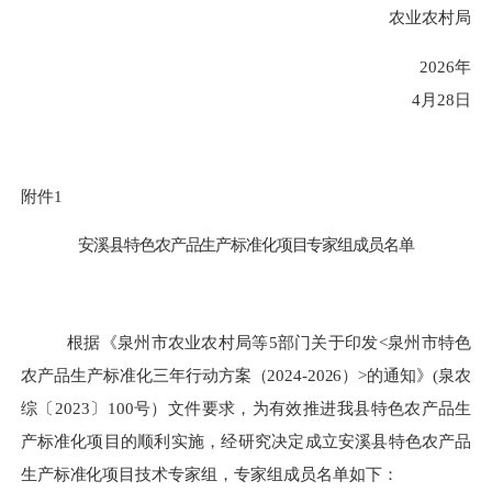
农业农村局
202
6
年
4
月
28
日
附件
1
安溪县特色农产品生产标准化项目专家组
成员名单
根据《泉州市农业农村局等
5部门关于印发
<
泉州市特色
农产品生产标准化三年行动方案（
2024-20
2
6）
>
的通知》
(
泉农
综
〔
202
3
〕
100号）
文件要求
，为有效推进我县
特色农产品生
产标准化
项目
的顺利实施，
经研究决定成立安溪县
特色农产品
生产标准化
项目
技术
专家组
，
专家组
成员名单如下：