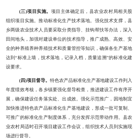
(
三
)
项目实施。
项目主体确定后
，县农业农村局
相关股
组织项目实施。推动标准化生产技术落地。强化技术支撑，县
乡两级农业技术人员要采取分类指导、挂钩
帮扶等办法，深入
田间地头，加强对
建设
单位的技术指导，推广成熟、高效、安
全的
种养殖
养
种养殖
技术和质量管控等知识
，确保各生产基地
达到
“标准上墙，技术落地，记录入档，质量追溯”的标准化建
设要求
。
(
四
)
项目督导。
特色农产品标准化生产基地
建设
工作列入
年度绩效考核，各乡镇要强化督导检查，推进
建设
工作有序开
展，确保建设任务落实处、出成效。强化示范推广，因地制宜
加快推进特色农产品标准化生产基地
建设
，形成一批可复制、
可推广的标准化生产制度体系，充分发挥示范带动作用。
县农
业农村局适时召开项目建设工作会议，组织技术人员到实施现
场进行督导。