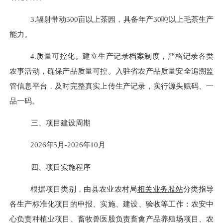
3.
辐射带动
500亩以上茶园，具备年产30吨以上毛茶生产
能力。
4.质量可控化。建立生产记录档案制度，严格记录各类
农事活动，确保产品质量可控。入驻省农产品质量安全追溯监
管信息平台，及时完整真实上传生产记录，实行源头赋码、一
品一码。
三、项目建设周期
202
6
年
5
月
-202
6
年
10
月
四、
项目实施程序
根据项目类别，由县农业农村局
相关业务股站
分类
指导
各生产
标准化
项目的申报、实施、建设、验收等工作：
农安中
心负责种植业项目、畜牧兽医股负责畜禽产品养殖场项目、农