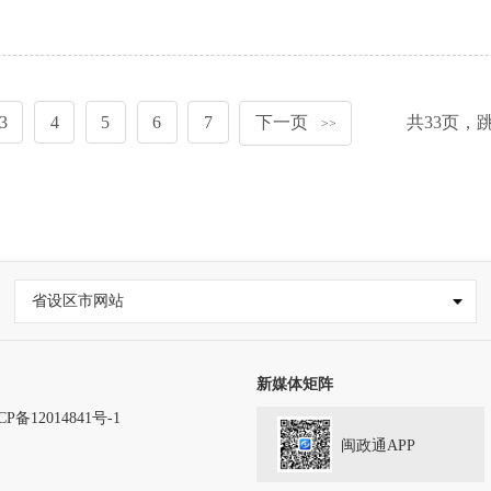
3
4
5
6
7
下一页
共
33
页，
>>
省设区市网站
新媒体矩阵
CP备12014841号-1
闽政通APP