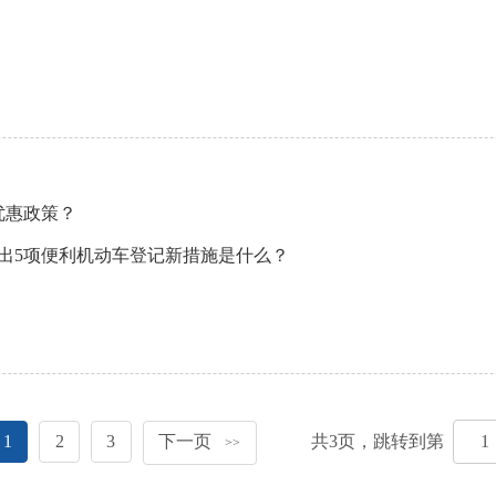
优惠政策？
推出5项便利机动车登记新措施是什么？
1
2
3
下一页
共
3
页，跳转到第
>>