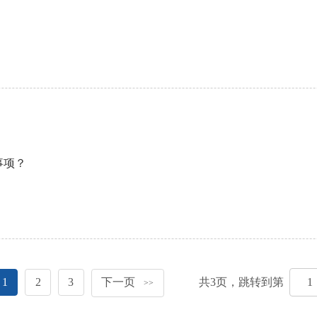
事项？
1
2
3
下一页
共
3
页，跳转到第
>>